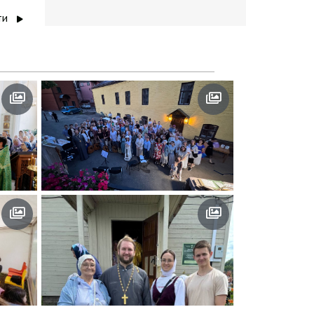
ти
«Япеева.Ярмарка» ко Дню
09.07.2026
к
семьи, любви и верности
ворья в
Праздник в Куюках
25.06.2026
ве»