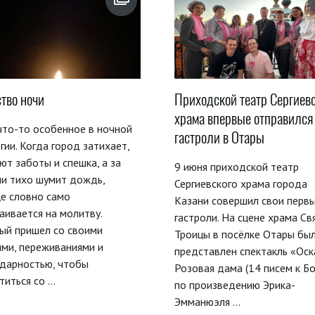
ство ночи
Приходской театр Сергиевс
храма впервые отправился
что-то особенное в ночной
гастроли в Отары
гии. Когда город затихает,
ют заботы и спешка, а за
9 июня приходской театр
и тихо шумит дождь,
Сергиевского храма города
е словно само
Казани совершил свои перв
аивается на молитву.
гастроли. На сцене храма Св
ый пришел со своими
Троицы в посёлке Отары бы
ми, переживаниями и
представлен спектакль «Оск
одарностью, чтобы
Розовая дама (14 писем к Бо
титься со ...
по произведению Эрика-
Эмманюэля ...