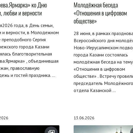
ева.Ярмарка» ко Дню
Молодёжная беседа
, любви и верности
«Отношения в цифровом
обществе»
я2026 года, в День семьи,
и и верности, в Молодежном
28 июня, в рамках празднов
 преподобного Сергия
Всероссийского дня молодё
нежского города Казани
Ново-Иерусалимском подво
ялась благотворительная
города Казани состоялась
ва.Ярмарка» , объединившая
молодёжная беседа на тему
жан, православную
«Отношения в цифровом
ежь и гостей праздника. ...
обществе» . Встречу провел
председатель Молодёжног
отдела Казанской ...
.2026
13.06.2026