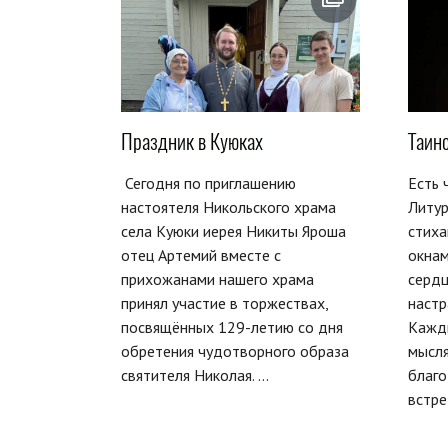
Праздник в Куюках
Таин
Сегодня по приглашению
Есть 
настоятеля Никольского храма
Литур
села Куюки иерея Никиты Яроша
стиха
отец Артемий вместе с
окнам
прихожанами нашего храма
сердц
принял участие в торжествах,
настр
посвящённых 129-летию со дня
Кажд
обретения чудотворного образа
мысля
святителя Николая. ...
благ
встре