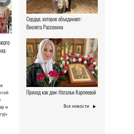
Сердце, которое объединяет:
Виолета Рассохина
кого
 на
ые
Приход как дом: Натальи Карпеевой
ятой
л
Все новости
ар и
гу)»