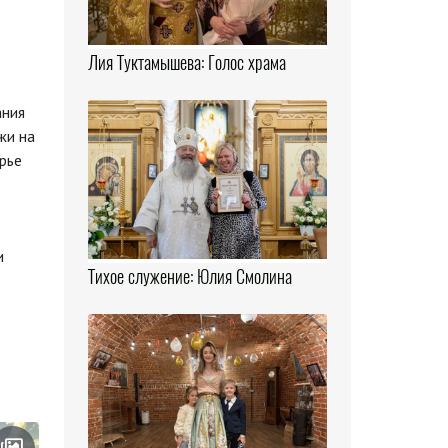
Лия Туктамышева: Голос храма
ания
жи на
рье
и
Тихое служение: Юлия Смолина
о