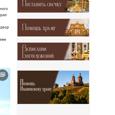
ного
брал
 двор
лее