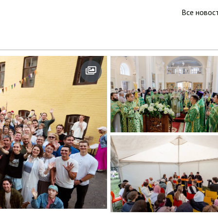
Все новос
Митрополит Кирилл
18.07.2026
возглавил престольный праздни
Сергиевского архиерейского под
городе Казани
а. Летний Сергий - 2026
Молодёжная беседа
29.06.2026
«Отношения в цифровом общест