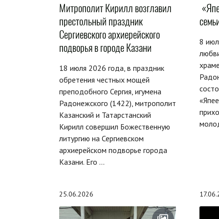
Митрополит Кирилл возглавил
«Япе
престольный праздник
семьи
Сергиевского архиерейского
8 июл
подворья в городе Казани
любв
храме
18 июля 2026 года, в праздник
Радо
обретения честных мощей
состо
преподобного Сергия, игумена
«Япее
Радонежского (1422), митрополит
прихо
Казанский и Татарстанский
молод
Кирилл совершил Божественную
литургию на Сергиевском
архиерейском подворье города
Казани. Его ...
25.06.2026
17.06