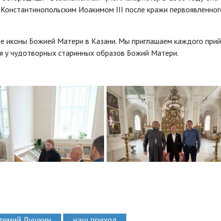
 Константинопольским Иоакимом III после кражи первоявленног
е иконы Божией Матери в Казани. Мы приглашаем каждого прий
ся у чудотворных старинных образов Божий Матери.
темий Лушкин
наш приход