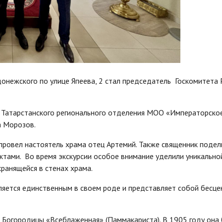
донежского по улице Япеева, 2 стал председатель Госкомитета 
 Татарстанского регионального отделения МОО «Императорско
а Морозов.
 провел настоятель храма отец Артемий. Также священник подел
ами. Во время экскурсии особое внимание уделили уникально
ранящейся в стенах храма.
ляется единственным в своем роде и представляет собой бесце
й Богородицы «Всеблаженная» (Паммакариста). В 1905 году она