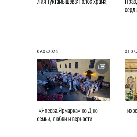
Лия Туктамышева: Голос храма
Праз
серд
09.07.2026
03.07
«Япеева.Ярмарка» ко Дню
Тихо
семьи, любви и верности