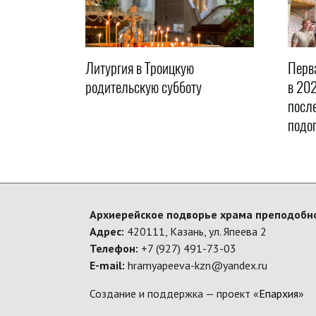
Литургия в Троицкую
Перв
родительскую субботу
в 202
посл
подо
Архиерейское подворье храма преподобно
Адрес:
420111, Казань, ул. Япеева 2
Телефон:
+7 (927) 491-73-03
E-mail:
hramyapeeva-kzn@yandex.ru
Создание и поддержка — проект «
Епархия
»