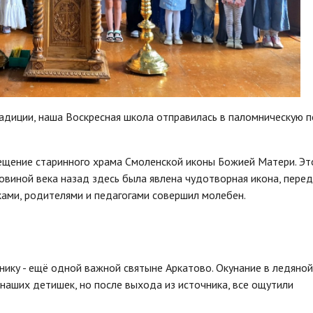
адиции, наша Воскресная школа отправилась в паломническую п
ещение старинного храма Смоленской иконы Божией Матери. Эт
овиной века назад здесь была явлена чудотворная икона, перед
ами, родителями и педагогами совершил молебен.
чнику - ещё одной важной святыне Аркатово. Окунание в ледяно
наших детишек, но после выхода из источника, все ощутили