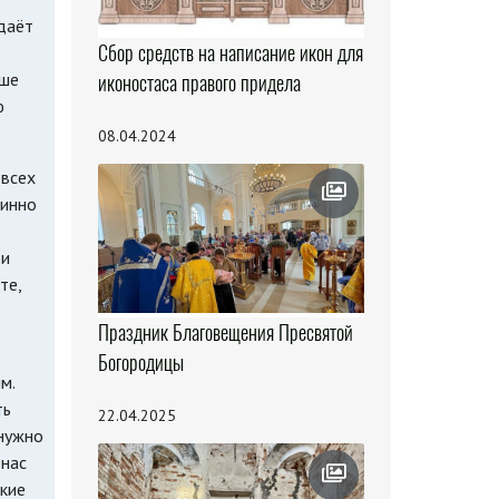
 даёт
Сбор средств на написание икон для
аше
иконостаса правого придела
ю
08.04.2024
 всех
винно
 и
те,
Праздник Благовещения Пресвятой
Богородицы
м.
ть
22.04.2025
 нужно
 нас
ркие