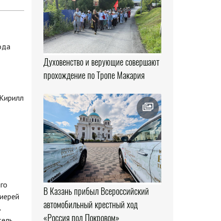
Духовенство и верующие совершают
прохождение по Тропе Макария
 Кирилл
го
В Казань прибыл Всероссийский
оиерей
автомобильный крестный ход
в
«Россия под Покровом»
тель