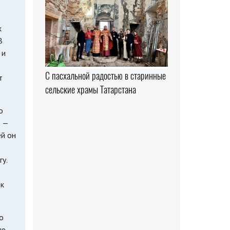
х
В
 и
С пасхальной радостью в старинные
т
сельские храмы Татарстана
о
е —
ей он
у.
 к
о
ую