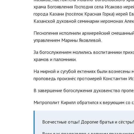
храма Богоявления Господня села Исаково иере
города Казани (посёлок Красная Горка) иерей 
Казанской духовной семинарии иеромонах Алекс
Песнопения исполнили архиерейский смешанный
управлением Марины Яковлевой.
За богослужением молились воспитанники прих
храмов и паломники.
На мирной и сугубой ектениях были вознесены 
проповедь произнёс протоиерей Константин Ис
В завершение богослужения духовенство пропел
Митрополит Кирилл обратился к верующим со 
Всечестные отцы! Дорогие братья и сёстры!
Всех вас поздравляю с великим праздником