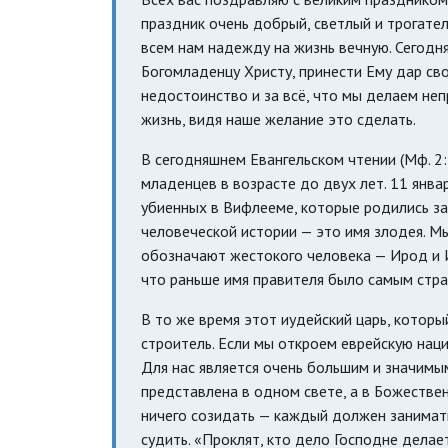
праздник очень добрый, светлый и трогател
всем нам надежду на жизнь вечную. Сегодн
Богомладенцу Христу, принести Ему дар св
недостоинство и за всё, что мы делаем не
жизнь, видя наше желание это сделать.
В сегодняшнем Евангельском чтении (Мф. 2:
младенцев в возрасте до двух лет. 11 янва
убиенных в Вифлееме, которые родились за
человеческой истории — это имя злодея. М
обозначают жестокого человека — Ирод и И
что раньше имя правителя было самым стр
В то же время этот иудейский царь, которы
строитель. Если мы откроем еврейскую нац
Для нас является очень большим и значимы
представлена в одном свете, а в Божествен
ничего созидать — каждый должен занимать
судить. «Проклят, кто дело Господне делае