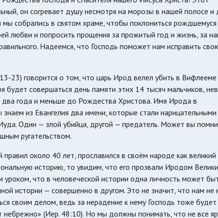
ьный, он согревает душу несмотря на морозы в нашей полосе и
я мы собрались в святом храме, чтобы поклониться рождшемуся
оей любви и попросить прощения за прожитый год и жизнь, за н
правильного. Надеемся, что Господь поможет нам исправить сво
13-23) говорится о том, что царь Ирод велел убить в Вифлееме
ря будет совершаться день памяти этих 14 тысяч мальчиков, не
 два года и меньше до Рождества Христова. Имя Ирода в
ы знаем из Евангелия два имени, которые стали нарицательными
уда. Один — злой убийца, другой — предатель. Может вы помни
ашным ругательством.
й правил около 40 лет, прославился в своём народе как великий
иональную историю, то увидим, что его прозвали Иродом Велики
м уроком, что в человеческой истории одна личность может бы
ной истории — совершенно в другом. Это не значит, что нам не
ся своим делом, ведь за нерадение к нему Господь тоже будет
т небрежно» (Иер. 48:10). Но мы должны понимать, что не все я