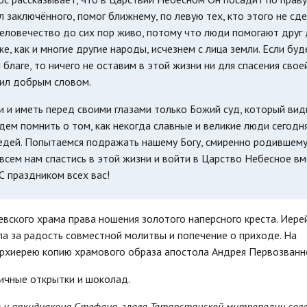
л заключённого, помог ближнему, по левую тех, кто этого не сде
еловечество до сих пор живо, потому что люди помогают друг д
е, как и многие другие народы, исчезнем с лица земли. Если бу
благе, то ничего не оставим в этой жизни ни для спасения свое
нил добрым словом.
и иметь перед своими глазами только Божий суд, который види
дем помнить о том, как некогда славные и великие люди сегодн
едей. Попытаемся подражать нашему Богу, смиренно родившему
сем нам спастись в этой жизни и войти в Царство Небесное вм
С праздником всех вас!
вского храма права ношения золотого наперсного креста. Иере
а за радость совместной молитвы и попечение о приходе. На
рхиерею копию храмового образа апостола Андрея Первозванн
ичные открытки и шоколад.
ка и архидиакона Стефана, глава Татарстанской митрополии со