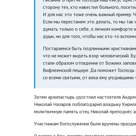
сторону тех, кто навестил больного, посети
И для нас это тоже очень важный пример. Ч
Если мы перестанем это делать, то мы так ж
думать только о себе, о личном комфорте и 
души, ни для того, чтобы нас кто-то вспом
Постараемся быть подлинными христианами 
что не может видеть взор человеческий. Бу
стали образом отпадения от Божиих запов
Вифлеемской пещере. Да поможет Господь в
со всеми святыми, от века ему угодившими. 
Затем архипастырь удостоил настоятеля Андрее
Николай Назаров поблагодарил владыку Кирилл
молитвенную память отец Николай преподнёс а
Участникам богослужения были вручены праздн
9 января, в день памяти апостола первомучени