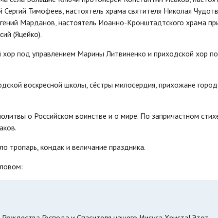
й Сергий Тимофеев, настоятель храма святителя Николая Чудот
Евгений Марданов, настоятель Иоанно-Кронштадтского храма пр
ий (Яцейко).
 хор под управлением Марины Литвиненко и приходской хор п
одской воскресной школы, сёстры милосердия, прихожане город
молитвы о Российском воинстве и о мире. По запричастном стих
аков.
о тропарь, кондак и величание праздника.
словом:
 Рождества Господа и Спасителя нашего Иисуса Христа! Этот