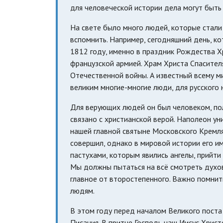
для человеческой истории дела могут быть
На свете было много людей, которые стали
вспомнить. Например, сегодняшний день, к
1812 году, именно в праздник Рождества 
французской армией. Храм Христа Спасител
Отечественной войны. А известный всему м
великим многие-многие люди, для русского
Для верующих людей он был человеком, по
связано с христианской верой. Наполеон у
нашей главной святыне Московского Кремля
совершил, однако в мировой истории его им
пастухами, которым явились ангелы, прийт
Мы должны пытаться на всё смотреть духо
главное от второстепенного. Важно помнить
людям.
В этом году перед началом Великого пост
Писания. В притче Господь наш Иисус Хрис