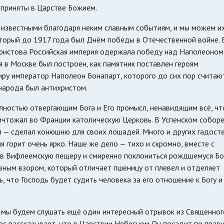
 приняты в Царстве Божием.
 известными благодаря неким славным событиям, и мы можем и
оторый до 1917 года был Днём победы в Отечественной войне. 
Христова Российская империя одержала победу над Наполеоном
я в Москве был построен, как памятник поставлен героям
иру император Наполеон Бонапарт, которого до сих пор считаю
 народа был антихристом.
лностью отвергающим Бога и Его промысл, ненавидящим всё, чт
ничтожал во Франции католическую Церковь. В Успенском собор
 — сделал конюшню для своих лошадей. Много и других гадост
я горит очень ярко. Наше же дело — тихо и скромно, вместе с
и в Вифлеемскую пещеру и смиренно поклониться рождшемуся Бог
вным взором, который отличает пшеницу от плевел и отделяет
, что Господь будет судить человека за его отношение к Богу и
а мы будем слушать ещё один интересный отрывок из Священног
тос рассказывает, что в Царствии Небесном Он посадит по прав