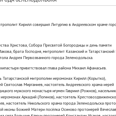
ества Христова, Собора Пресвятой Богородицы и день памяти
акова, брата Господня, митрополит Казанский и Татарстанский
тола Андрея Первозванного города Зеленодольска.
хипастыря приветствовал глава района Михаил Афанасьев.
ь Татарстанской митрополии иеромонах Кирилл (Корытко),
й Святослав Мирганиев, настоятель Андреевского храма иерей
ицкого мужского монастыря игумен Гавриил (Рожнов), насельник
 иеромонах Аркадий (Логинов), настоятель Крестовоздвиженско
ев, настоятель Никольского храма города Зеленодольска прот
кой иконы Божией Матери посёлка Осиново протоиерей Вячесла
ама села Большие Ключи протоиерей Константин Исаков, настоя