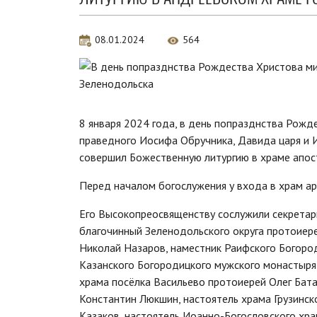
08.01.2024
564
8 января 2024 года, в день попразднства Рожд
праведного Иосифа Обручника, Давида царя и И
совершил Божественную литургию в храме апос
Перед началом богослужения у входа в храм ар
Его Высокопреосвященству сослужили секретар
благочинный Зеленодольского округа протоиере
Николай Назаров, наместник Раифского Богород
Казанского Богородицкого мужского монастыря
храма посёлка Васильево протоиерей Олег Бата
Константин Люкшин, настоятель храма Грузинс
Казаков, настоятель Иоанно-Богословского хр