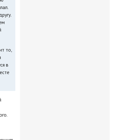
лал.
ругу.
дем
й
т то,
я
ся в
есте
й
ого.
вершит