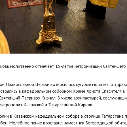
рковь молитвенно отмечает 15-летие интронизации Святейшего
кой Православной Церкви возносились сугубые молитвы о здрав
остоялись в кафедральном соборном Храме Христа Спасителя в
 Святейший Патриарх Кирилл
. В числе архипастырей, сослуживши
митрополит Казанский и Татарстанский Кирилл
.
полии в
Казанском кафедральном соборе
в столице Татарстана 
бен. Молебное пение возглавил наместник Богородицкой обите