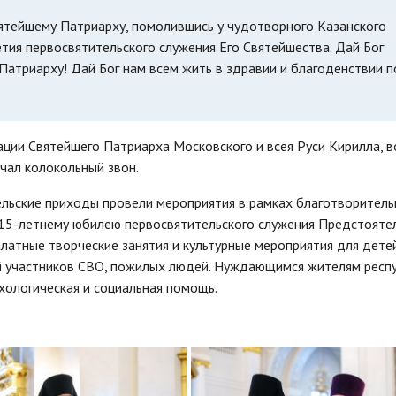
ятейшему Патриарху, помолившись у чудотворного Казанского
тия первосвятительского служения Его Святейшества. Дай Бог
Патриарху! Дай Бог нам всем жить в здравии и благоденствии 
ации Святейшего Патриарха Московского и всея Руси Кирилла, в
чал колокольный звон.
ельские приходы провели мероприятия в рамках благотворитель
 15-летнему юбилею первосвятительского служения Предстояте
латные творческие занятия и культурные мероприятия для детей
й участников СВО, пожилых людей. Нуждающимся жителям респ
хологическая и социальная помощь.