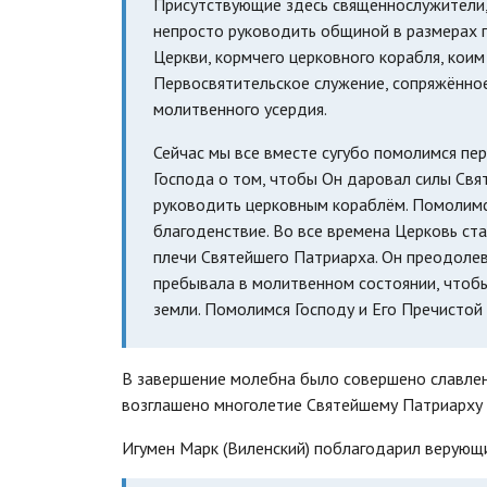
Присутствующие здесь священнослужители, 
непросто руководить общиной в размерах п
Церкви, кормчего церковного корабля, кои
Первосвятительское служение, сопряжённое
молитвенного усердия.
Сейчас мы все вместе сугубо помолимся п
Господа о том, чтобы Он даровал силы Свя
руководить церковным кораблём. Помолимс
благоденствие. Во все времена Церковь ста
плечи Святейшего Патриарха. Он преодолев
пребывала в молитвенном состоянии, чтобы
земли. Помолимся Господу и Его Пречистой
В завершение молебна было совершено славле
возглашено многолетие Святейшему Патриарху 
Игумен Марк (Виленский) поблагодарил верующи