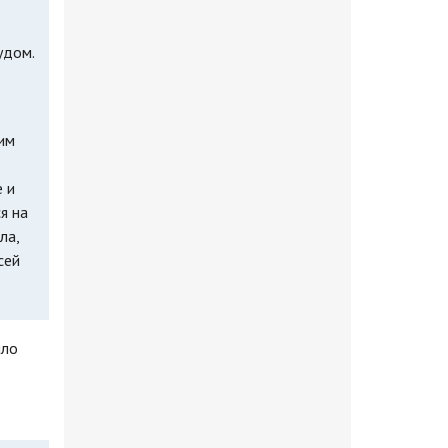
удом.
им
 и
я на
ла,
сей
ыло