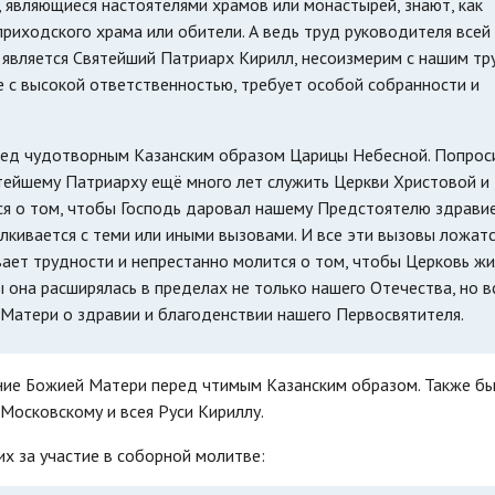
являющиеся настоятелями храмов или монастырей, знают, как
риходского храма или обители. А ведь труд руководителя всей
м является Святейший Патриарх Кирилл, несоизмерим с нашим тр
 с высокой ответственностью, требует особой собранности и
еред чудотворным Казанским образом Царицы Небесной. Попрос
тейшему Патриарху ещё много лет служить Церкви Христовой и
я о том, чтобы Господь даровал нашему Предстоятелю здравие
лкивается с теми или иными вызовами. И все эти вызовы ложатс
ает трудности и непрестанно молится о том, чтобы Церковь жи
 она расширялась в пределах не только нашего Отечества, но в
 Матери о здравии и благоденствии нашего Первосвятителя.
ние Божией Матери перед чтимым Казанским образом. Также б
Московскому и всея Руси Кириллу.
х за участие в соборной молитве: