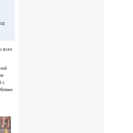
под
о всех
ной
ля
 с
ублики