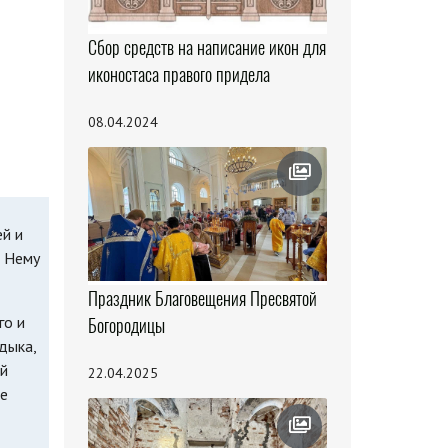
Сбор средств на написание икон для
иконостаса правого придела
08.04.2024
ей и
к Нему
Праздник Благовещения Пресвятой
го и
Богородицы
дыка,
ий
22.04.2025
де