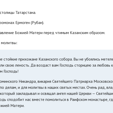
столицы Татарстана.
ромонах Ермоген (Рубан).
лавление Божией Матери перед чтимым Казанским образом.
 молитвы:
е стойкие прихожане Казанского собора. Вы не убоялись метел
ли свою леность. Да воздаст вам Господь сторицею за любовь 
м Господь!
оминского Никандра, викария Святейшего Патриарха Московско
 по делам, и для молитвы в наших святых местах. Очень рад, вла
 который закладывал и освящал ангел нашей Церкви — Святейш
подь сподобит нас вместе помолиться в Раифском монастыре, г
ожией Матери.