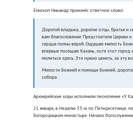
Епископ Никандр произнёс ответное слово:
Дорогой владыка, дорогие отцы, братья и 
вам благословение Предстоятеля Церкви и 
сердца полны верой. Ощущаю милость Божи
впервые посещаю Казань, хотя этот город я
молиться здесь. Это нужно ценить, за эту 
Милости Божией и помощи Божией, дорогой
собора.
Архиерейские хоры исполнили песнопение «У К
21 января, в Неделю 33-ю по Пятидесятнице, п
Богородицком монастыре. Начало богослужения 