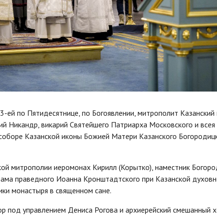
3-ей по Пятидесятнице, по Богоявлении, митрополит Казанский 
й Никандр, викарий Святейшего Патриарха Московского и всея 
соборе Казанской иконы Божией Матери Казанского Богородиц
кой митрополии иеромонах Кирилл (Корытко), наместник Богор
храма праведного Иоанна Кронштадтского при Казанской духов
ики монастыря в священном сане.
ор под управлением Дениса Рогова и архиерейский смешанный 