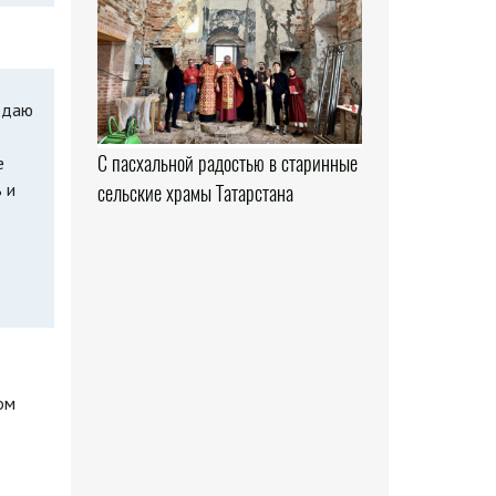
едаю
С пасхальной радостью в старинные
е
 и
сельские храмы Татарстана
ом