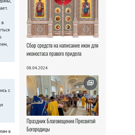
дины,
ает.
 в
уться
о
тем,
Сбор средств на написание икон для
иконостаса правого придела
08.04.2024
ись с
ил
Праздник Благовещения Пресвятой
Богородицы
лям в