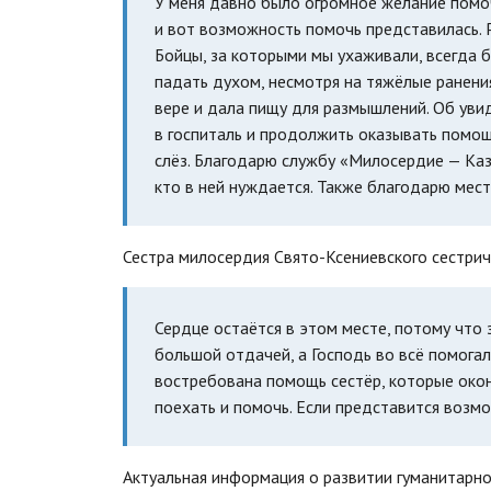
У меня давно было огромное желание помоч
и вот возможность помочь представилась. Р
Бойцы, за которыми мы ухаживали, всегда б
падать духом, несмотря на тяжёлые ранения
вере и дала пищу для размышлений. Об уви
в госпиталь и продолжить оказывать помощ
слёз. Благодарю службу «Милосердие — Каз
кто в ней нуждается. Также благодарю мес
Сестра милосердия Свято-Ксениевского сестри
Сердце остаётся в этом месте, потому что з
большой отдачей, а Господь во всё помога
востребована помощь сестёр, которые окон
поехать и помочь. Если представится возмо
Актуальная информация о развитии гуманитарн