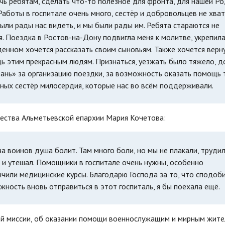
ь ребятам, сделать что-то полезное для фронта, для нашей Ро
аботы в госпитале очень много, сестёр и добровольцев не хват
ыли рады нас видеть, и мы были рады им. Ребята стараются не
. Поездка в Ростов-на-Дону подвигла меня к молитве, укрепила
денном хочется рассказать своим сыновьям. Также хочется верн
ь этим прекрасным людям. Признаться, уезжать было тяжело, д
ань» за организацию поездки, за возможность оказать помощь 
тных сестёр милосердия, которые нас во всём поддерживали.
чества Альметьевской епархии Мария Кочетова:
а воинов душа болит. Там много боли, но мы не плакали, трудил
л и утешал. Помощники в госпитале очень нужны, особенно
чили медицинские курсы. Благодарю Господа за то, что сподоб
жность вновь отправиться в этот госпиталь, я бы поехала ещё.
ой миссии, об оказании помощи военнослужащим и мирным жите