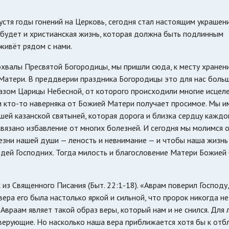
устя годы гонений на Церковь, сегодня стал настоящим украшен
 будет и христианская жизнь, которая должна быть подлинным
 живёт рядом с нами.
охвалы Пресвятой Богородицы, мы пришли сюда, к месту хранен
атери. В преддверии праздника Богородицы это для нас боль
зом Царицы Небесной, от которого происходили многие исцеле
 и кто-то наверняка от Божией Матери получает просимое. Мы 
ей казанской святыней, которая дорога и близка сердцу каждо
вязано избавление от многих болезней. И сегодня мы молимся о
езни нашей души — леность и невнимание — и чтобы наша жизнь
дей Господних. Тогда милость и благословение Матери Божией
з Священного Писания (Быт. 22:1-18). «Аврам поверил Господу,
 вера его была настолько яркой и сильной, что пророк никогда не
 Авраам являет такой образ веры, который нам и не снился. Для
верующие. Но насколько наша вера приближается хотя бы к отб