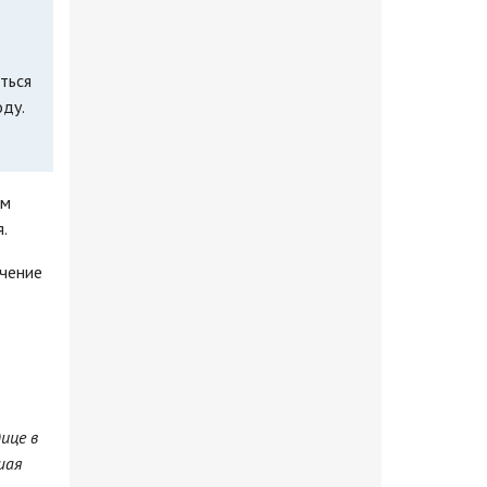
ться
ду.
ом
.
ечение
ице в
шая