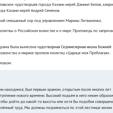
славских чудотворцев города Казани иерей Даниил Белов, клири
да Казани иерей Андрей Семёнов.
кий смешанный хор под управлением Марины Литвиненко.
молитвы о Российском воинстве и о мире. Проповедь по заприч
 храма была вынесена
чудотворная Седмиезерная икона Божией
ховенство и миряне пропели молитву «Царице моя Преблагая».
словом:
ми находимся, был первым храмом, открытым после многих лет
ступление нового времени. Высокий подъём в него неким образо
чтобы дойти до какой-то высоты или хотя бы подобия совершен
елённый труд. Мы должны подниматься по этой лестнице жизни