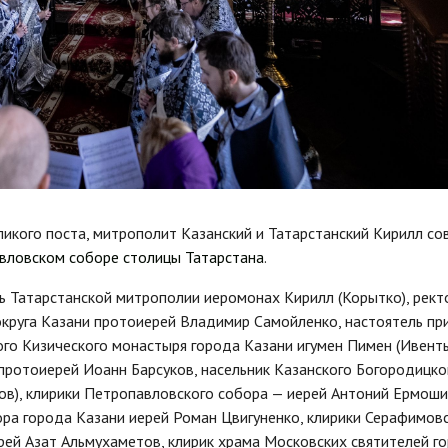
еликого поста, митрополит Казанский и Татарстанский Кирилл с
вловском соборе столицы Татарстана
.
ь Татарстанской митрополии иеромонах Кирилл (Корытко), рект
округа Казани протоиерей Владимир Самойленко, настоятель пр
ого Кизического монастыря города Казани игумен Пимен (Ивенть
протоиерей Иоанн Барсуков, насельник Казанского Богородицко
ов), клирики Петропавловского собора — иерей Антоний Ермоши
бора города Казани иерей Роман Цвигуненко, клирики Серафимов
рей Азат Альмухаметов, клирик храма Московских святителей г