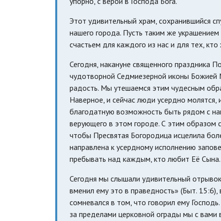
упорно, с верой в Господа Бога.
Этот удивительный храм, сохранившийся сп
нашего города. Пусть таким же украшением
счастьем для каждого из нас и для тех, кто
Сегодня, накануне священного праздника П
чудотворной Седмиезерной иконы Божией М
радость. Мы утешаемся этим чудесным обра
Наверное, и сейчас люди усердно молятся,
благодатную возможность быть рядом с наш
верующего в этом городе. С этим образом с
чтобы Пресвятая Богородица исцелила бол
направлена к усердному исполнению запове
пребывать над каждым, кто любит Её Сына.
Сегодня мы слышали удивительный отрывок и
вменил ему это в праведность» (Быт. 15:6),
сомневался в том, что говорил ему Господь.
за пределами церковной ограды мы с вами 