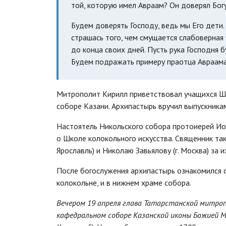
той, которую имел Авраам? Он доверял Богу
Будем доверять Господу, ведь мы Его дети. 
страшась того, чем смущается слабоверна
до конца своих дней. Пусть рука Господня 
Будем подражать примеру праотца Авраама,
Митрополит Кирилл приветствовал учащихся Шк
соборе Казани. Архипастырь вручил выпускника
Настоятель Никольского собора протоиерей Ио
о Школе колокольного искусства. Священник та
Ярославль) и Николаю Завьялову (г. Москва) за 
После богослужения архипастырь ознакомился 
колокольне, и в нижнем храме собора.
Вечером 19 апреля глава Татарстанской митро
кафедральном соборе Казанской иконы Божией М