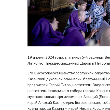
19 апреля 2024 года, в пятницу 5-й седмицы В
Литургию Преждеосвящённых Даров в
Петропа
Его Высокопреосвященству сослужили секретар
Казанской духовной семинарии, благочинный I 
протоиерей Сергий Титов, настоятель Введенск
настоятель Никольского собора города Казани 
мужского монастыря иеромонах Аркадий (Логин
иерей Алексий Каст, клирик Богоявленского со
храма города Казани — иерей Никита Ярош и ие