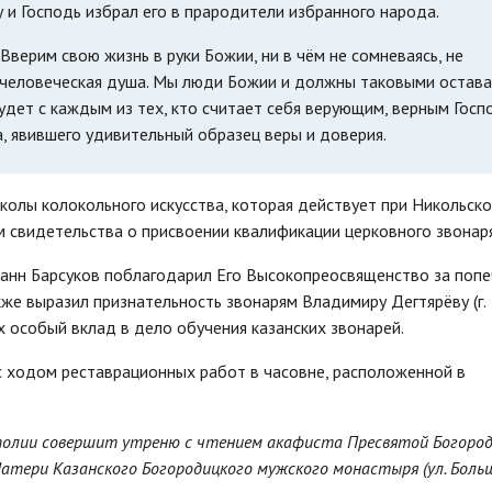
 и Господь избрал его в прародители избранного народа.
Вверим свою жизнь в руки Божии, ни в чём не сомневаясь, не
я человеческая душа. Мы люди Божии и должны таковыми остава
будет с каждым из тех, кто считает себя верующим, верным Госпо
 явившего удивительный образец веры и доверия.
олы колокольного искусства, которая действует при Никольск
м свидетельства о присвоении квалификации церковного звонаря
анн Барсуков поблагодарил Его Высокопреосвященство за поп
кже выразил признательность звонарям Владимиру Дегтярёву (г.
их особый вклад в дело обучения казанских звонарей.
с ходом реставрационных работ в часовне, расположенной в
полии совершит утреню с чтением акафиста Пресвятой Богород
атери Казанского Богородицкого мужского монастыря (ул. Боль