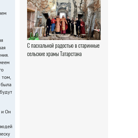
ием
ия
С пасхальной радостью в старинные
шая
сельские храмы Татарстана
ния.
имеем
го
 том,
 была
 будут
 и Он
 людей
леску