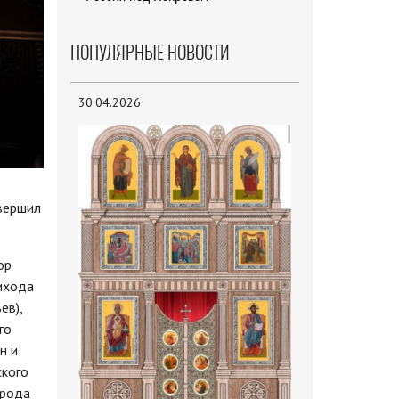
ПОПУЛЯРНЫЕ НОВОСТИ
30.04.2026
овершил
ор
ихода
ев),
го
н и
ского
орода