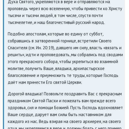
Духа Святого, укрепляются в вере и отправляются на
проповедь через всю вселенную, чтобы привести ко Христу
тысячи и тысячи людей, в том числе, спустя почти
тысячелетие, и наш благочестивый русский народ.
Подобно апостолам, которые во едину от суббот,
собравшись в затворенной горнице, встретили Своего
Спасителя (см. Ин. 20:19), давшего им силу, власть «вязать и
решить», идти и проповедовать, мы собрались под сводами
этого прекрасного собора, чтобы укрепиться во взаимной
молитве, получить Ваше, владыка, архипастырское
благословение и приумножить те труды, которые Господь
даёт нам принести Его святой Церкви.
Дорогой владыка! Позвольте поздравить Вас с прекрасным
праздником Святой Пасхи и пожелать вам прежде всего
здоровья, сил и помощи Божией. Пусть Господь вдохновляет
Ваше сердце, дарует вам силы быть наставником для
каждого из нас. Ведь взирая на своего архиерея, на своего
отца, мы укрепляемся в вере и должны брать с него пример.