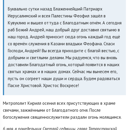
Буквально сутки назад Блаженнейший Патриарх
Иерусалимский и всея Палестины Феофил зашёл в
Кувуклию и вышел оттуда с Благодатным огнём. А сегодня
раб Божий Андрей, наш добрый друг доставил святыню в
наш город. Андрей приносит сюда огонь каждый год ещё
со времён служения в Казани владыки Феофана. Спаси
Господи, Андрей! Вы всегда приходите с благой вестью, с
добрыми и светлыми делами. Мы радуемся, что вы вновь
доставили Благодатный огонь, который появится в наших
святых храмах и в наших домах. Сейчас мы вынесем его,
пусть он согреет наши души и сердца. Будем радоваться
Пасхе Христовой. Христос Воскресе!
Митрополит Кирилл осенил всех присутствующих в храме
свечами, зажжёнными от Благодатного огня. После
богослужения священнослужители раздали огонь молящимся.
6 мая, в понедельник Светлой седмицы, глава Татарстанской