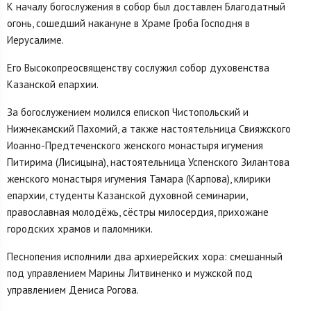
К началу богослужения в собор был доставлен Благодатный
огонь, сошедший накануне в Храме Гроба Господня в
Иерусалиме.
Его Высокопреосвященству сослужил собор духовенства
Казанской епархии.
За богослужением молился епископ Чистопольский и
Нижнекамский Пахомий, а также настоятельница Свияжского
Иоанно-Предтеченского женского монастыря игумения
Питирима (Лисицына), настоятельница Успенского Зилантова
женского монастыря игумения Тамара (Карпова), клирики
епархии, студенты Казанской духовной семинарии,
православная молодёжь, сёстры милосердия, прихожане
городских храмов и паломники.
Песнопения исполнили два архиерейских хора: смешанный
под управлением Марины Литвиненко и мужской под
управлением Дениса Рогова.