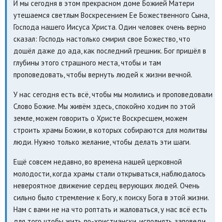
И мы сегодня в этом прекрасном доме Божией Матери
утешаемся светлым Воскресением Ее Божественного Сына,
Господа нашего Иисуса Христа. Один человек очень верно
сказал: Господь настолько смирил свое Божество, что
дошёл даже до ада, как последний грешник. Бог пришёл в
глубины этого страшного места, чтобы и там
проповедовать, чтобы вернуть людей к жизни вечной.
У нас сегодня есть всё, чтобы мы молились и проповедовали
Слово Божие. Мы живём здесь, спокойно ходим по этой
земле, можем говорить о Христе Воскресшем, можем
строить храмы Божии, в которых собираются для молитвы
люди. Нужно только желание, чтобы делать эти шаги.
Ещё совсем недавно, во времена нашей церковной
молодости, когда храмы стали открываться, наблюдалось
невероятное движение сердец верующих людей. Очень
сильно было стремление к Богу, к поиску Бога в этой жизни.
Нам с вами не на что роптать и жаловаться, у нас всё есть
для того чтобы жить по-христиански, исполнять заповеди