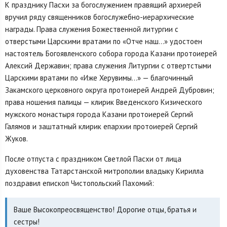
К празднику Пасхи за богослужением правящий архиерей
вручил ряду священников богослужебно-иерархические
награды. Права служения Божественной литургии с
отверстыми Царскими вратами по «Отче наш...» удостоен
настоятель Богоявленского собора города Казани протоиерей
Алексий Державин; права служения Литургии с отвертстыми
Царскими вратами по «Иже Херувимы...» — благочинный
Закамского церковного округа протоиерей Андрей Дубровин;
права ношения палицы — клирик Введенского Кизического
мужского монастыря города Казани протоиерей Сергий
Галямов и заштатный клирик епархии протоиерей Сергий
Жуков.
После отпуста с праздником Светлой Пасхи от лица
духовенства Татарстанской митрополии владыку Кирилла
поздравил епископ Чистопольский Пахомий:
Ваше Высокопреосвященство! Дорогие отцы, братья и
сестры!