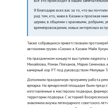
всё это происходит в нашей замечательной
Я благодарю всех вас за то, что вы почтил
рад тем, кто, живя в Казани и проезжая ми
церкви, в общении с красивыми, добрыми, 
времяпровождения, новых интересных встр
Также собравшихся приветствовали протоиере
автономии грузин «Сиони» в Казани Майя Хухун
На праздничном концерте выступили лауреаты
Михайлова, Роман Плеханов, Мария Семенова, к
камерный хор РТ под руководством Милуяши Та
Дополнили праздничную программу работа реме
ярмарка. На ярмарочной площадке были предст
изготовленные в мастерских подворья, фермерс
территории подворья. С историей Воскресенско
знакомила внучка легендарного советского лёт