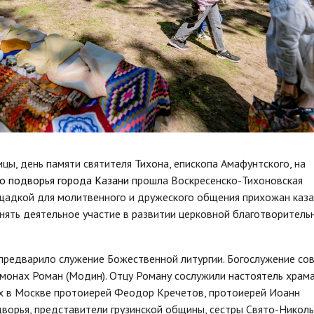
цы, день памяти святителя Тихона, епископа Амафунтского, на
о подворья города Казани
прошла Воскресенско-Тихоновская
ощадкой для молитвенного и дружеского общения прихожан каза
ять деятельное участие в развитии церковной благотворитель
предварило служение Божественной литургии. Богослужение со
монах Роман (Модин). Отцу Роману сослужили настоятель храм
ах в Москве протоиерей Феодор Кречетов, протоиерей Иоанн
дворья, представители грузинской общины, сестры Свято-Николь