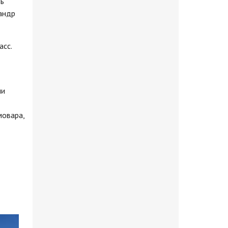
ль
андр
асс.
ни
мовара,