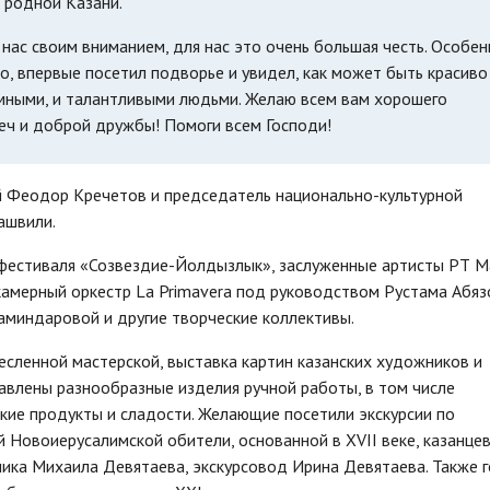
 родной Казани.
и нас своим вниманием, для нас это очень большая честь. Особе
мо, впервые посетил подворье и увидел, как может быть красиво
умными, и талантливыми людьми. Желаю всем вам хорошего
еч и доброй дружбы! Помоги всем Господи!
й Феодор Кречетов и председатель национально-культурной
ашвили.
 фестиваля «Созвездие-Йолдызлык», заслуженные артисты РТ М
амерный оркестр La Primavera под руководством Рустама Абяз
миндаровой и другие творческие коллективы.
сленной мастерской, выставка картин казанских художников и
авлены разнообразные изделия ручной работы, в том числе
кие продукты и сладости. Желающие посетили экскурсии по
й Новоиерусалимской обители, основанной в XVII веке, казанце
чика Михаила Девятаева, экскурсовод Ирина Девятаева. Также г