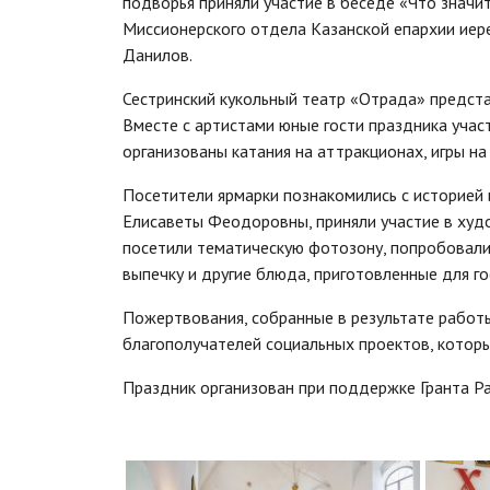
подворья приняли участие в беседе «Что значи
Миссионерского отдела Казанской епархии иер
Данилов.
Сестринский кукольный театр «Отрада» предста
Вместе с артистами юные гости праздника учас
организованы катания на аттракционах, игры на
Посетители ярмарки познакомились с историей 
Елисаветы Феодоровны, приняли участие в худ
посетили тематическую фотозону, попробовали 
выпечку и другие блюда, приготовленные для го
Пожертвования, собранные в результате работ
благополучателей социальных проектов, котор
Праздник организован при поддержке Гранта Ра