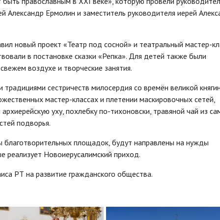
т быть православным в XXI веке», которую провели руководите
ей Александр Ермолин и заместитель руководителя иерей Алекс
вил новый проект «Театр под сосной» и театральный мастер-кл
твовали в постановке сказки «Репка». Для детей также были
 свежем воздухе и творческие занятия.
и традициями сестричеств милосердия со времён великой княги
ожественных мастер-классах и плетении маскировочных сетей,
архиерейскую уху, похлебку по-тихоновски, травяной чай из са
стей подворья.
ы благотворительных площадок, будут направлены на нужды
ые реализует Новоиерусалимский приход.
иса РТ на развитие гражданского общества.