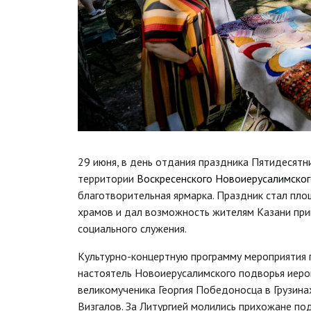
29 июня, в день отдания праздника Пятидесятни
территории
Воскресенского Новоиерусалимског
благотворительная ярмарка. Праздник стал пл
храмов и дал возможность жителям Казани прин
социального служения.
Культурно-концертную программу мероприятия 
настоятель Новоиерусалимского подворья иеро
великомученика Георгия Победоносца в Грузин
Визгалов. За Литургией молились прихожане по