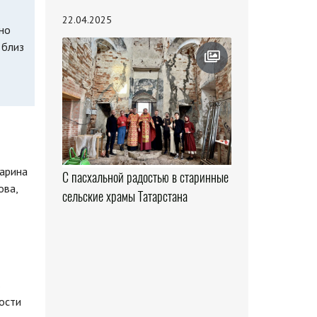
22.04.2025
нно
 близ
арина
С пасхальной радостью в старинные
ова,
сельские храмы Татарстана
в
ости