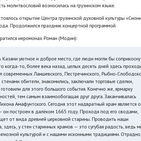
сть молитвословий возносилась на грузинском языке.
тоялось открытие Центра грузинской духовной культуры «Сиони
года. Продолжился праздник концертной программой.
братился иеромонах Роман (Модин):
 Казани уютное и доброе место, где люди могли бы соприкосну
о когда-то, более века назад, целых десять дней здесь проход
сёл современных Лаишевского, Пестречинского, Рыбно-Слободско
 стенами обители, знакомились, заключали торговые сделки,
 готовили для этого большого события. Конечно же, ярмарку
остей, тем самым взаимообогащая друг друга. Заканчивалась
Тихона Амафунтского. Сегодня этот надвратный храм является 
— он построен в далёком 1665 году. Проходя под его сводами,
ещет от вида древней церковной старины. Проводить наши
, здесь, у стен старинных храмов — это сугубая радость, ведь м
лигиозной культурой и с нашими исконными традициями. Отрадно