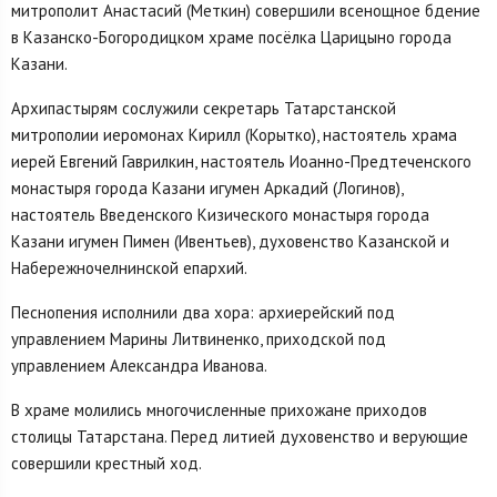
митрополит Анастасий (Меткин) совершили всенощное бдение
в Казанско-Богородицком храме посёлка Царицыно города
Казани.
Архипастырям сослужили секретарь Татарстанской
митрополии иеромонах Кирилл (Корытко), настоятель храма
иерей Евгений Гаврилкин, настоятель Иоанно-Предтеченского
монастыря города Казани игумен Аркадий (Логинов),
настоятель Введенского Кизического монастыря города
Казани игумен Пимен (Ивентьев), духовенство Казанской и
Набережночелнинской епархий.
Песнопения исполнили два хора: архиерейский под
управлением Марины Литвиненко, приходской под
управлением Александра Иванова.
В храме молились многочисленные прихожане приходов
столицы Татарстана. Перед литией духовенство и верующие
совершили крестный ход.