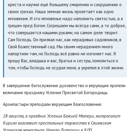
креста и научил ещё большему смирению и сокрушению о
своих грехах. Наша земная жизнь пролетает как одно
мгновение. И это мгновенье надо наполнить святостью, а я
грешен пред Богом. Согрешаем мы всегда сами, а то доброе,
что совершается нашими руками, на самом деле творит
Сам Господь. Он призвал нас, как нерадивых садовников, в
Свой Божественный сад. Мы своим нерадением много
напортили там, но Господь всё равно не изгоняет нас. Я
прошу Вас, владыка и вас, братья и сестры, помолиться о
том, чтобы Господь не осудил меня, а укрепил в этой жизни.
В завершение богослужения духовенство и верующие пропели
величание празднику Успения Пресвятой Богородицы.
Архипастыри преподали верующим благословение.
28 августа, в праздник Успения Божией Матери, митрополит
Кирилл возглавит престольные торжества в Свияжском
Успенском монастыре. Начало Литургии в 9.00.