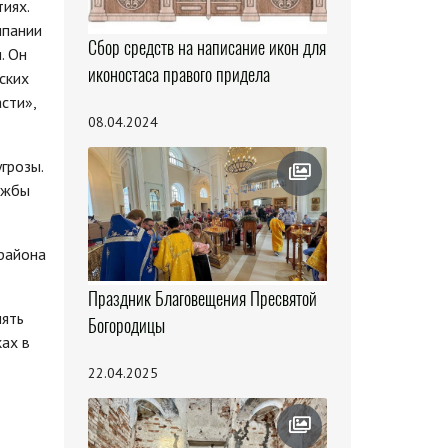
иях.
мпании
Сбор средств на написание икон для
. Он
иконостаса правого придела
ских
сти»,
08.04.2024
грозы.
ужбы
района
Праздник Благовещения Пресвятой
мять
Богородицы
ках в
22.04.2025