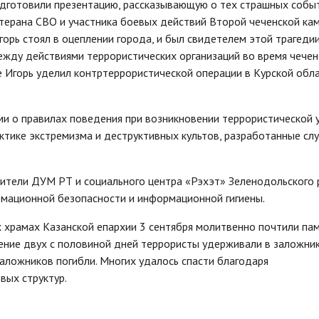
одготовили презентацию, рассказывающую о тех страшных событ
етерана СВО и участника боевых действий Второй чеченской ка
горь стоял в оцеплении города, и был свидетелем этой трагедии
ежду действиями террористических организаций во время чечен
е Игорь уделил контртеррористической операции в Курской обла
и о правилах поведения при возникновении террористической у
тике экстремизма и деструктивных культов, разработанные сл
вители ДУМ РТ и социального центра «Рэхэт» Зеленодольского 
рмационной безопасности и информационной гигиены.
 храмах Казанской епархии 3 сентября молитвенно почтили па
ечение двух с половиной дней террористы удерживали в заложни
аложников погибли. Многих удалось спасти благодаря
вых структур.