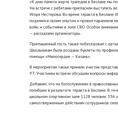
«К дню памяти жертв трагедии в Беслане мы п
На встрече с ребятами пригласили выступить в
Игоря Нестерова. Во время теракта в Беслане И
поделился своим опытом и провел параллели м
войн, и событиями в зоне СВО. Особое внимани
— рассказали организаторы.
Приглашенный гость также побеседовал с детьм
Школьникам были розданы буклеты по профилак
помощи «Милосердие — Казань».
В мероприятии также приняли участие предста
РТ. Участники встречи обсудили вопросы инфо
Добавим, что на богослужениях в православных
погибших в результате теракта в Беслане. В т
школьном спортивном зале 1128 человек. 336 з
самоотверженным действиям сотрудников сило