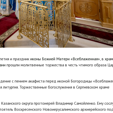
олетия и праздник
иконы Божией Матери «Всеблаженная»
, в
хра
ани
прошли молитвенные торжества в честь чтимого образа Ца
дение с пением акафиста перед иконой Богородицы «Всеблаже
 литургия. Торжественные богослужения в Сергиевском храме
 Казанского округа протоиерей Владимир Самойленко. Ему сос
стоятель Воскресенского Новоиерусалимского архиерейского по