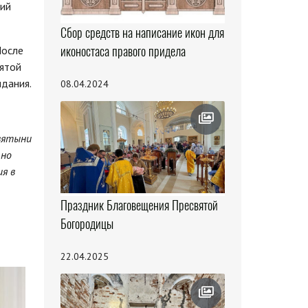
рий
Сбор средств на написание икон для
иконостаса правого придела
После
ятой
дания.
08.04.2024
вятыни
 но
я в
Праздник Благовещения Пресвятой
Богородицы
22.04.2025