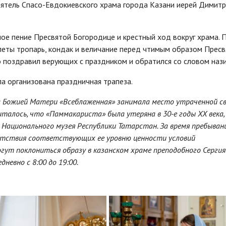
оятель Спасо-Евдокиевского храма города Казани иерей Димит
ое пение Пресвятой Богородице и крестный ход вокруг храма. 
еты тропарь, кондак и величание перед чтимым образом Пресв
поздравил верующих с праздником и обратился со словом нази
а организована праздничная трапеза.
а Божией Матери «Всеблаженная» занимала место утраченной с
италось, что «Паммакариста» была утеряна в 30-е годы ХХ века,
 Национального музея Республики Татарстан. За время пребывани
сутствия соответствующих ее уровню ценности условий
гут поклониться образу в казанском храме преподобного Сергия
невно с 8:00 до 19:00.