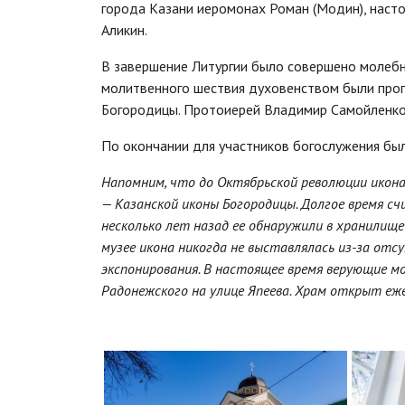
города Казани иеромонах Роман (Модин), наст
Аликин.
В завершение Литургии было совершено молебн
молитвенного шествия духовенством были проп
Богородицы. Протоиерей Владимир Самойленко 
По окончании для участников богослужения был
Напомним, что до Октябрьской революции икон
— Казанской иконы Богородицы. Долгое время сч
несколько лет назад ее обнаружили в хранилище
музее икона никогда не выставлялась из-за от
экспонирования. В настоящее время верующие мо
Радонежского на улице Япеева. Храм открыт ежед