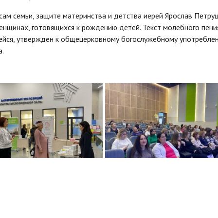
сам семьи, защите материнства и детства иерей Ярослав Петру
енщинах, готовящихся к рождению детей. Текст молебного пени
щейся, утвержден к общецерковному богослужебному употребле
а.