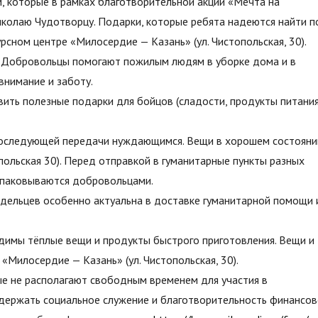
, которые в рамках благотворительной акции «Мечта на
колаю Чудотворцу. Подарки, которые ребята надеются найти п
рсном центре «Милосердие — Казань» (ул. Чистопольская, 30).
 Добровольцы помогают пожилым людям в уборке дома и в
внимание и заботу.
ить полезные подарки для бойцов (сладости, продукты питания
 последующей передачи нуждающимся. Вещи в хорошем состояни
польская 30). Перед отправкой в гуманитарные пункты разных
упаковываются добровольцами.
дельцев особенно актуальна в доставке гуманитарной помощи 
имы тёплые вещи и продукты быстрого приготовления. Вещи и
«Милосердие — Казань» (ул. Чистопольская, 30).
е не располагают свободным временем для участия в
держать социальное служение и благотворительность финансов