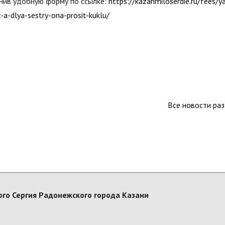
нив удобную форму по ссылке:
https://kazanmiloserdie.ru/fees/y
a-dlya-sestry-ona-prosit-kuklu/
Все новости ра
го Сергия Радонежского города Казани