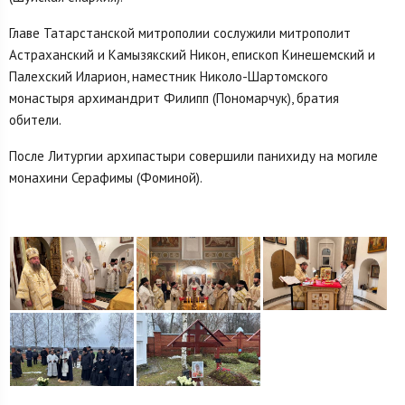
Главе Татарстанской митрополии сослужили митрополит
Астраханский и Камызякский Никон, епископ Кинешемский и
Палехский Иларион, наместник Николо-Шартомского
монастыря архимандрит Филипп (Пономарчук), братия
обители.
После Литургии архипастыри совершили панихиду на могиле
монахини Серафимы (Фоминой).