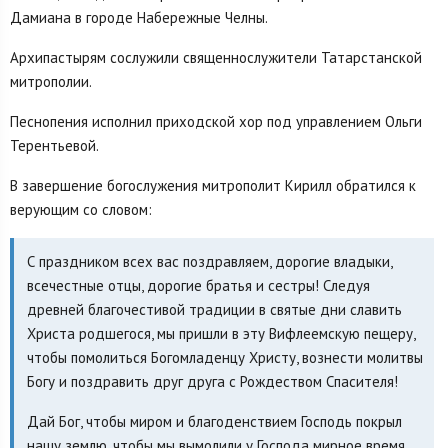
Дамиана в городе Набережные Челны.
Архипастырям сослужили священнослужители Татарстанской
митрополии.
Песнопения исполнил приходской хор под управлением Ольги
Терентьевой.
В завершение богослужения митрополит Кирилл обратился к
верующим со словом:
С праздником всех вас поздравляем, дорогие владыки,
всечестные отцы, дорогие братья и сестры! Следуя
древней благочестивой традиции в святые дни славить
Христа родшегося, мы пришли в эту Вифлеемскую пещеру,
чтобы помолиться Богомладенцу Христу, вознести молитвы
Богу и поздравить друг друга с Рождеством Спасителя!
Дай Бог, чтобы миром и благоденствием Господь покрыл
нашу землю, чтобы мы вымолили у Господа мирное время,