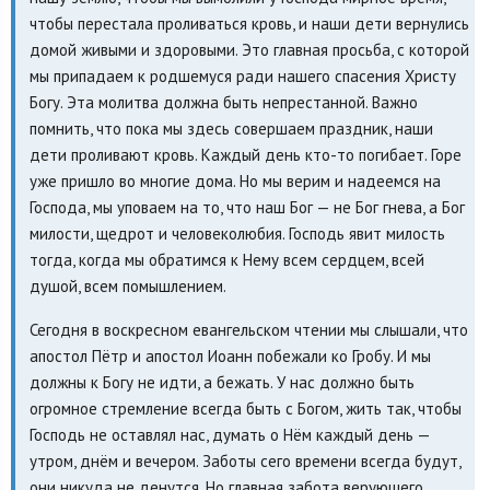
чтобы перестала проливаться кровь, и наши дети вернулись
домой живыми и здоровыми. Это главная просьба, с которой
мы припадаем к родшемуся ради нашего спасения Христу
Богу. Эта молитва должна быть непрестанной. Важно
помнить, что пока мы здесь совершаем праздник, наши
дети проливают кровь. Каждый день кто-то погибает. Горе
уже пришло во многие дома. Но мы верим и надеемся на
Господа, мы уповаем на то, что наш Бог — не Бог гнева, а Бог
милости, щедрот и человеколюбия. Господь явит милость
тогда, когда мы обратимся к Нему всем сердцем, всей
душой, всем помышлением.
Сегодня в воскресном евангельском чтении мы слышали, что
апостол Пётр и апостол Иоанн побежали ко Гробу. И мы
должны к Богу не идти, а бежать. У нас должно быть
огромное стремление всегда быть с Богом, жить так, чтобы
Господь не оставлял нас, думать о Нём каждый день —
утром, днём и вечером. Заботы сего времени всегда будут,
они никуда не денутся. Но главная забота верующего