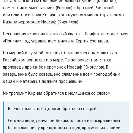
Татарстанской митрополии иеромонах Кирилл (Корытко),
наместник игумен Гавриил (Рожнов) с братией Раифской
обители, насельник Кизического мужского монастыря города
Казани иеромонах Иоасаф (Кириллов).
Песнопения исполнил вокальный квартет Раифского монастыря
«Притча» под управлением диакона Сергия Уренцева.
На мирной и сугубой ектениях были вознесены молитвы о
Российском воинстве и о мире. По запричастном стихе
проповедь произнёс иеромонах Иоасаф (Кириллов). В
завершение было совершено славление всем преподобным
отцам и матерям, в подвиге просиявшим.
Митрополит Кирилл обратился к молящимся со словом:
Всечестные отцы! Дорогие братья и сестры!
Сегодня перед началом Великого поста мы испрашиваем
благословения у преподобных отцев, просиявших своими