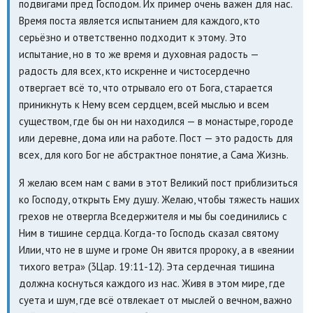
подвигами пред Господом. Их пример очень важен для нас.
Время поста является испытанием для каждого, кто
серьёзно и ответственно подходит к этому. Это
испытание, но в то же время и духовная радость —
радость для всех, кто искренне и чистосердечно
отвергает всё то, что отрывало его от Бога, старается
приникнуть к Нему всем сердцем, всей мыслью и всем
существом, где бы он ни находился — в монастыре, городе
или деревне, дома или на работе. Пост — это радость для
всех, для кого Бог не абстрактное понятие, а Сама Жизнь.
Я желаю всем нам с вами в этот Великий пост приблизиться
ко Господу, открыть Ему душу. Желаю, чтобы тяжесть наших
грехов не отвергла Вседержителя и мы бы соединились с
Ним в тишине сердца. Когда-то Господь сказал святому
Илии, что не в шуме и громе Он явится пророку, а в «веянии
тихого ветра» (3Цар. 19:11-12). Эта сердечная тишина
должна коснуться каждого из нас. Живя в этом мире, где
суета и шум, где всё отвлекает от мыслей о вечном, важно