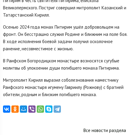
Питирим в честь святителя Питирима, епископа
Великопермского. Постриг совершил митрополит Казанский и
Татарстанский Кирилл.
Осенью 2024 года монах Питирим ушёл добровольцем на
фронт. Он бесстрашно служил Родине и ближним на поле боя.
В ходе исполнения боевой задачи получил осколочное
ранение, несовместимое с жизнью.
В Раифском Богородицком монастыре возносятся сугубые
молитвы об упокоении души погибшего монаха Питирима.
Митрополит Кирилл выразил соболезнования наместнику
Раифского монастыря игумену Гавриилу (Рожнову) с братией
обители, родным и близким погибшего монаха.
Все новости раздела