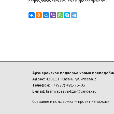
https://www.czm-umilenie.ru/poddergka.html
.
Архиерейское подворье храма преподобно
Адрес:
420111, Казань, ул. Япеева 2
Телефон:
+7 (927) 491-73-03
E-mail:
hramyapeeva-kzn@yandex.ru
Создание и поддержка — проект «
Епархия
»