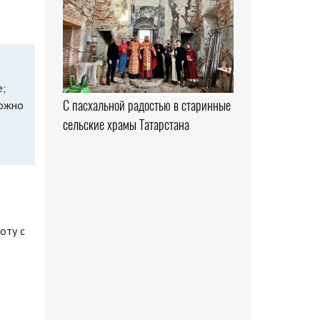
е;
С пасхальной радостью в старинные
Можно
сельские храмы Татарстана
оту с