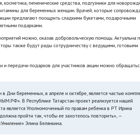
, косметика, гигиенические средства, подгузники для новорожд
 витамины для беременных женщин. Врачей, которые сопровожд
акции предлагают поощрить сладкими букетами, подарочными
мятными подарками.
роприятий можно, оказав добровольческую помощь. Актуальна
торы также будут рады сотрудничеству с ведущими, готовыми
 и передачи подарков для участников акции можно обращатьс
в Дни беременных, в апреле и октябре, является частью компл
М.РФ». В Республике Татарстан проект реализуется нашей
кта является Уполномоченный по правам ребенка в РТ Ирина
должна пройти так, чтобы ее захотелось повторить», —
Умиление» Элина Белянкина.