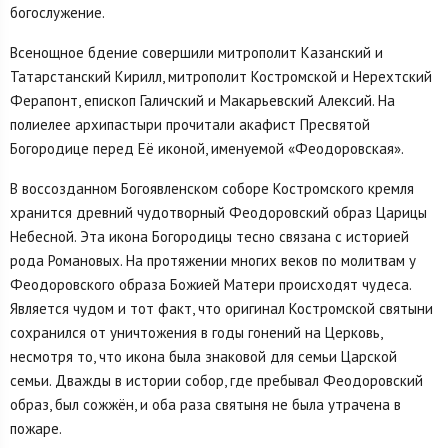
богослужение.
Всенощное бдение совершили митрополит Казанский и
Татарстанский Кирилл, митрополит Костромской и Нерехтский
Ферапонт, епископ Галичский и Макарьевский Алексий. На
полиелее архипастыри прочитали акафист Пресвятой
Богородице перед Её иконой, именуемой «Феодоровская».
В воссозданном Богоявленском соборе Костромского кремля
хранится древний чудотворный Феодоровский образ Царицы
Небесной. Эта икона Богородицы тесно связана с историей
рода Романовых. На протяжении многих веков по молитвам у
Феодоровского образа Божией Матери происходят чудеса.
Является чудом и тот факт, что оригинал Костромской святыни
сохранился от уничтожения в годы гонений на Церковь,
несмотря то, что икона была знаковой для семьи Царской
семьи. Дважды в истории собор, где пребывал Феодоровский
образ, был сожжён, и оба раза святыня не была утрачена в
пожаре.