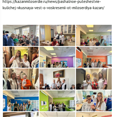
https://kazanmiloserdie.ru/news/pashalnoe-puteshestvie-
kulichej-vkusnaya-vest-o-voskresenii-ot-miloserdiya-kazan/