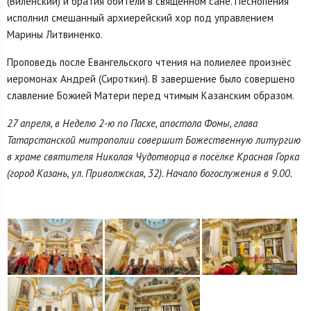
(Виленский) и братия обители в священном сане. Песнопения
исполнил смешанный архиерейский хор под управлением
Марины Литвиненко.
Проповедь после Евангельского чтения на полиелее произнёс
иеромонах Андрей (Сироткин). В завершение было совершено
славление Божией Матери перед чтимым Казанским образом.
27 апреля, в Неделю 2-ю по Пасхе, апостола Фомы, глава
Татарстанской митрополии совершит Божественную литургию
в храме святителя Николая Чудотворца в посёлке Красная Горка
(город Казань, ул. Приволжская, 32). Начало богослужения в 9.00.