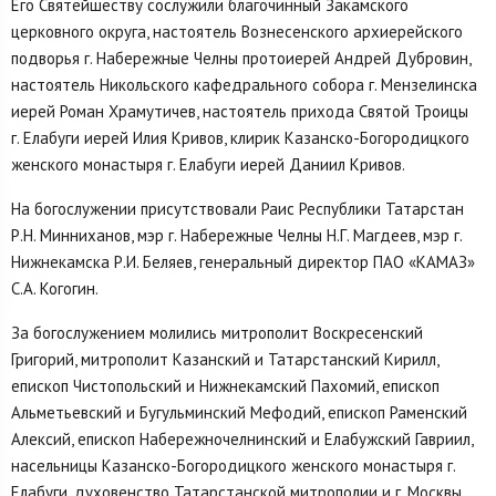
Его Святейшеству сослужили благочинный Закамского
церковного округа, настоятель Вознесенского архиерейского
подворья г. Набережные Челны протоиерей Андрей Дубровин,
настоятель Никольского кафедрального собора г. Мензелинска
иерей Роман Храмутичев, настоятель прихода Святой Троицы
г. Елабуги иерей Илия Кривов, клирик Казанско-Богородицкого
женского монастыря г. Елабуги иерей Даниил Кривов.
На богослужении присутствовали Раис Республики Татарстан
Р.Н. Минниханов, мэр г. Набережные Челны Н.Г. Магдеев, мэр г.
Нижнекамска Р.И. Беляев, генеральный директор ПАО «КАМАЗ»
С.А. Когогин.
За богослужением молились митрополит Воскресенский
Григорий, митрополит Казанский и Татарстанский Кирилл,
епископ Чистопольский и Нижнекамский Пахомий, епископ
Альметьевский и Бугульминский Мефодий, епископ Раменский
Алексий, епископ Набережночелнинский и Елабужский Гавриил,
насельницы Казанско-Богородицкого женского монастыря г.
Елабуги, духовенство Татарстанской митрополии и г. Москвы,