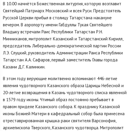
В 10.00 начнётся Божественная литургия, которую возглавит
Святейший Патриарх Московский и всея Руси. Предстоятель
Русской Церкви прибыл в столицу Татарстана накануне
вечером. В аэропорту имени Габдуллы Тукая Святейшего
Владыку встречали Раис Республики Татарстан Р.Н.
Минниханов, митрополит Казанский и Татарстанский Кирилл,
председатель Либерально-демократической партии России
Л.Э. Слуцкий, руководитель Администрации Раиса Республики
Татарстан А.А. Сафаров, первый заместитель Главы города
Казани Д.Г. Калинкин.
В этом году верующие молитвенно вспоминают 446-летие
явления чудотворного Казанского образа Царицы Небесной и
20-летие возвращения в Казань чудотворного списка явленной
в 1579 году иконы. Чтимый образ постоянно пребывает в
правом приделе Казанского собора. К празднику Казанской
иконы Божией Матери в кафедральный собор была принесена
отреставрированная крышка раки святителя Варсонофия,
архиепископа Тверского, Казанского чудотворца. Митрополит