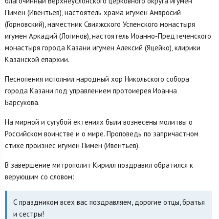
благочинный Верхнеуслонского церковного округа игумен
Пимен (Ивентьев), настоятель храма игумен Амвросий
(Горновский), наместник Свияжского Успенского монастыря
игумен Аркадий (Логинов), настоятель Иоанно-Предтеченского
монастыря города Казани игумен Алексий (Яцейко), клирики
Казанской епархии.
Песнопения исполнил народный хор Никольского собора
города Казани под управлением протоиерея Иоанна
Барсукова.
На мирной и сугубой ектениях были вознесены молитвы о
Российском воинстве и о мире. Проповедь по запричастном
стихе произнёс игумен Пимен (Ивентьев).
В завершение митрополит Кирилл поздравил обратился к
верующим со словом:
С праздником всех вас поздравляем, дорогие отцы, братья
и сестры!