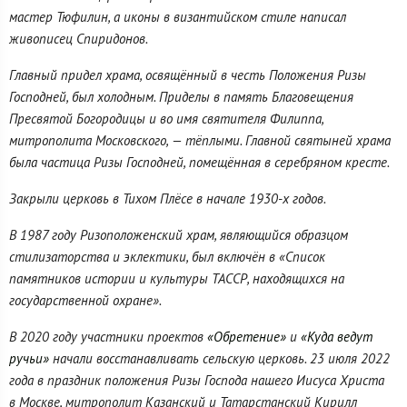
мастер Тюфилин, а иконы в византийском стиле написал
живописец Спиридонов.
Главный придел храма, освящённый в честь Положения Ризы
Господней, был холодным. Приделы в память Благовещения
Пресвятой Богородицы и во имя святителя Филиппа,
митрополита Московского, — тёплыми. Главной святыней храма
была частица Ризы Господней, помещённая в серебряном кресте.
Закрыли церковь в Тихом Плёсе в начале 1930-х годов.
В 1987 году Ризоположенский храм, являющийся образцом
стилизаторства и эклектики, был включён в «Список
памятников истории и культуры ТАССР, находящихся на
государственной охране».
В 2020 году участники проектов
«Обретение»
и
«Куда ведут
ручьи»
начали восстанавливать сельскую церковь. 23 июля 2022
года в праздник положения Ризы Господа нашего Иисуса Христа
в Москве, митрополит Казанский и Татарстанский Кирилл