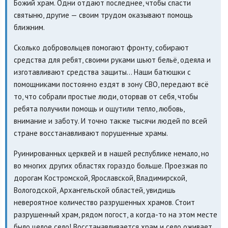
Божий храм. Одни отдают последнее, чтобы спасти
святыню, другие — своим трудом оказывают помощь
ближним.
Сколько добровольцев помогают фронту, собирают
средства для ребят, своими руками шьют бельё, одеяла и
изготавливают средства защиты… Наши батюшки с
помощниками постоянно ездят в зону СВО, передают всё
то, что собрали простые люди, оторвав от себя, чтобы
ребята получили помощь и ощутили тепло, любовь,
внимание и заботу. И точно также тысячи людей по всей
стране восстанавливают порушенные храмы.
Руинированных церквей и в нашей республике немало, но
во многих других областях гораздо больше. Проезжая по
дорогам Костромской, Ярославской, Владимирской,
Вологодской, Архангельской областей, увидишь
невероятное количество разрушенных храмов. Стоит
разрушенный храм, рядом погост, а когда-то на этом месте
было целое село! Восстанавливается храм и село оживает.