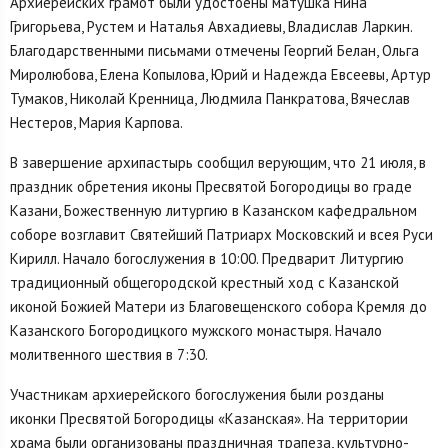
Архиерейских грамот были удостоены матушка Нина
Григорьева, Рустем и Наталья Авхадиевы, Владислав Ларкин.
Благодарственными письмами отмечены Георгий Белан, Ольга
Миролюбова, Елена Копылова, Юрий и Надежда Евсеевы, Артур
Тумаков, Николай Кренница, Людмила Панкратова, Вячеслав
Нестеров, Мария Карпова.
В завершение архипастырь сообщил верующим, что 21 июля, в
праздник обретения иконы Пресвятой Богородицы во граде
Казани, Божественную литургию в Казанском кафедральном
соборе возглавит Святейший Патриарх Московский и всея Руси
Кирилл. Начало богослужения в 10:00. Предварит Литургию
традиционный общегородской крестный ход с Казанской
иконой Божией Матери из Благовещенского собора Кремля до
Казанского Богородицкого мужского монастыря. Начало
молитвенного шествия в 7:30.
Участникам архиерейского богослужения были розданы
иконки Пресвятой Богородицы «Казанская». На территории
храма были организованы праздничная трапеза, культурно-