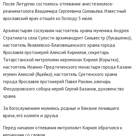
После Литургии состоялось отпевание анестезиолога-
реаниматолога Владимира Сергеевича Соловьёва. Известный
ярославский врач отошёл ко Господу 5 июля.
Архипастырям сослужили настоятель храма мученика Андрея
Стратилата села Сулости архимандрит Сильвестр (Лукашенко),
настоятель Яковлевско-Благовещенского храма города
Ярославля протоиерей Алексий Кириллов, секретарь
Татарстанской митрополии иеромонах Кирилл (Корытко),
настоятель Иоанно-Предтеченского монастыря города Казани
игумен Алексий (Яцейко), настоятель Сретенского храма
города Ярославля протоиерей Павел Рахлин, ключарь
Феодоровского собора иерей Сергий Базанов, духовенство
храма.
За богослужением молились родные и близкие почившего
врача, его коллеги и друзья.
Перед началом отпевания митрополит Кирилл обратился к
верующим со словом: