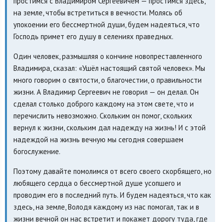
простимся с Владимиром Сергеевичем — простимся здесь,
на земле, чтобы встретиться в вечности. Молясь об
упокоении его бессмертной души, будем надеяться, что
Господь примет его душу в селениях праведных.
Один человек, размышляя о кончине новопреставленного
Владимира, сказал: «Ушёл настоящий святой человек». Мы
много говорим о святости, о благочестии, о правильности
жизни. А Владимир Сергеевич не говорил — он делал. Он
сделал столько доброго каждому на этом свете, что и
перечислить невозможно. Скольким он помог, скольких
вернул к жизни, скольким дал надежду на жизнь! И с этой
надеждой на жизнь вечную мы сегодня совершаем
богослужение.
Поэтому давайте помолимся от всего своего скорбящего, но
любящего сердца о бессмертной душе усопшего и
проводим его в последний путь. И будем надеяться, что как
здесь, на земле, Володя каждому из нас помогал, так и в
жизни вечной он нас встретит и покажет дорогу туда, где