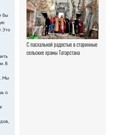
е бы
рую
. Это
С пасхальной радостью в старинные
сельские храмы Татарстана
шить
и. В
. Мы
шь о
е
дов,