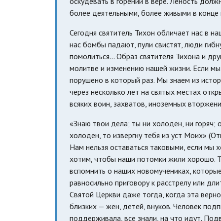
оскудевать в горении в вере. Леность долж
более деятельными, более живыми в конце 
Сегодня святитель Тихон обличает нас в на
нас бомбы падают, пули свистят, люди гибн
помолиться... Образ святителя Тихона и др
молитве и изменению нашей жизни. Если мы 
порушено в который раз. Мы знаем из истор
через несколько лет на святых местах откр
всяких воин, захватов, иноземных вторжен
«Знаю твои дела; ты ни холоден, ни горяч; о
холоден, то извергну тебя из уст Моих» (От
Нам нельзя оставаться таковыми, если мы х
хотим, чтобы наши потомки жили хорошо. Т
вспомнить о наших новомучениках, которые
равносильно приговору к расстрелу или дл
Святой Церкви даже тогда, когда эта вернос
близких — жён, детей, внуков. Человек подп
поддерживала, все знали, на что идут. Под