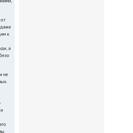
нними,
 от
м даже
щим к
ди, а
 безо
и не
ных.
о
 и
его
мы