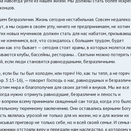
на навсегда уйти из нашей жизни. Мы должны стать более искре
концов.
шем безразличии. Жизнь сегодня нестабильная. Совсем недалеко
ут, а мы сидим в своём углу, ничего не предпринимаем, не хоти
угих новых мучеников должен стать для нас набатом, призываю
не изменимся, всё, что созидалось с большим трудом, будет
ии как это бывает — сегодня стоят храмы, в которых молятся лю
ываются клубы, бассейны, рестораны... Святыни можно потерять
ий, если люди становятся равнодушными, безразличными.
, если бы ты был холоден, или горяч! Но, как ты тепл, а не горяч 
кр. 3:15-16), — говорит Господь о нас, равнодушных и безразлич
отим мира и благополучия для своих детей и внуков. Мы же все
огда нужно отринуть равнодушие, безразличие и леность и
 вопреки всему принимали священный сан тогда, когда это был
ительному тюремному заключению. Они оставались верными Богу
ть являлась угрозой не только для их жизни, но и для жизни их
исывал приговор не только себе, но и всей своей семье. И семья 
вижники отстояли веру и передали нам наследство, к которому 