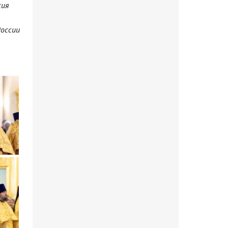
сия
России