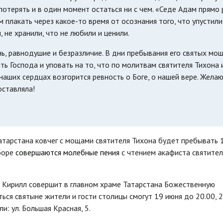
отерять и в один момент остаться ни с чем. «Седе Адам прямо р
 плакать через какое-то время от осознания того, что упустили
, не хранили, что не любили и ценили.
ь, равнодушие и безразличие. В дни пребывания его святых мо
ь Господа и уповать на то, что по молитвам святителя Тихона 
наших сердцах возгорится ревность о Боге, о нашей вере. Жела
оставляла!
тарстана ковчег с мощами святителя Тихона будет пребывать 
оборе
совершаются молебные пения
с чтением акафиста святите
й Кирилл совершит в главном храме Татарстана Божественную
ться святыне жители и гости столицы смогут 19 июня до 20.00, 
: ул. Большая Красная, 5.