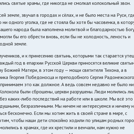
лись святые храмы, где никогда не смолкал колокольный звон.
й земле, звучал в городах и сёлах, и не было места на Руси, гд
 ни одного уголка, где не стояла бы хотя бы часовенка, в кото
ашего народа была наполнена молитвой и благодарностью Богу
могли бы его обрести вновь, если бы не холодность, леность и
родной земле.
учеников, и к принесению святынь, которыми так старается уте
аждый год в епархии Русской Церкви приносятся великие святын
у Божией Матери, в этом году — мощи святителя Тихона, а в
ка Георгия Победоносца и преподобного Сергия Радонежского
спринимаем это как должное. А ведь совсем недавно не было ни
 Колокола были сброшены, церкви разрушены. Люди молились ли
без каких-либо последствий на работе или в школе. Мы всё это
душными, безразличными. Мы ничем не интересуемся и ничему н
ся бесконечно. Если мы хотим жить в своей стране в мире, с
отим, чтобы наши дети спокойно ходили по улицам родных горо
молились в храмах, где их крестили и венчали, нам нужно не