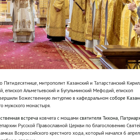
по Пятидесятнице, митрополит Казанский и Татарстанский Кирил
, епископ Альметьевский и Бугульминский Мефодий, епископ
овершили Божественную литургию в кафедральном
соборе Казан
о мужского монастыря.
ственная встреча
ковчега с мощами
святителя Тихона, Патриар
в епархии Русской Православной Церкви по благословению Свят
амках Всероссийского крестного хода, который начался 6 апрел