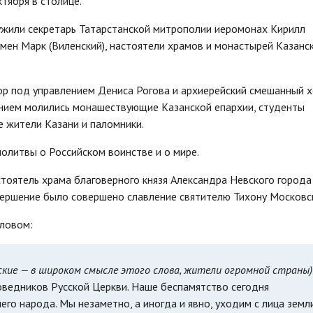
тября в столице.
ужили секретарь Татарстанской митрополии иеромонах Кирилл
умен Марк (Виленский), настоятели храмов и монастырей Казанс
ор под управлением Дениса Рогова и архиерейский смешанный 
нием молились монашествующие Казанской епархии, студенты
 жители Казани и паломники.
молитвы о Российском воинстве и о мире.
тоятель храма благоверного князя Александра Невского города
ершение было совершено славление святителю Тихону Московс
словом:
ские — в широком смысле этого слова, жители огромной страны)
оведников Русской Церкви. Наше беспамятство сегодня
о народа. Мы незаметно, а иногда и явно, уходим с лица земли