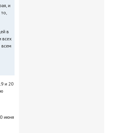
ая, и
 то,
щей в
и всех
ю всем
19 и 20
лю
20 июня