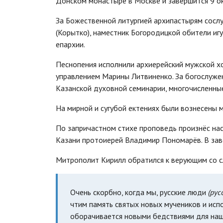
Донском монастыре в Москве и завершится 9 ок
За Божественной литургией архипастырям сосл
(Корытко), наместник Богородицкой обители иг
епархии.
Песнопения исполнили архиерейский мужской х
управлением Марины Литвиненко. За богослуже
Казанской духовной семинарии, многочисленные
На мирной и сугубой ектениях были вознесены 
По запричастном стихе проповедь произнёс нас
Казани протоиерей Владимир Пономарёв. В зав
Митрополит Кирилл обратился к верующим со 
Очень скорбно, когда мы, русские люди
(рус
чтим память святых новых мучеников и исп
оборачивается новыми бедствиями для нашег