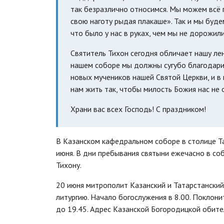
так безразлично относимся. Мы можем всё п
свою наготу рыдая плакаше». Так и мы будем
что было у нас в руках, чем мы не дорожили
Святитель Тихон сегодня обличает нашу лен
нашем соборе мы должны сугубо благодарит
новых мучеников нашей Святой Церкви, и в 
нам жить так, чтобы милость Божия нас не 
Храни вас всех Господь! С праздником!
В Казанском кафедральном соборе в столице Та
июня. В дни пребывания святыни ежечасно в с
Тихону.
20 июня митрополит Казанский и Татарстански
литургию. Начало богослужения в 8.00. Поклони
до 19.45. Адрес Казанской Богородицкой обители