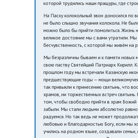
которой трудились наши пращуры, где строи
На Пасху колокольный звон доносился по все
не было слышно звучания колокола. Не было
можно было бы прийти помолиться. Жизнь н
великое достояние мы с вами утратили. Мы 
бесчувственность, с которой мы живём на 
Мы безразличны бываем и к памяти новых м
свою паству Святейший Патриарх Кирилл. К
прошлом году мы встречали Казанскую икон
предшествующие годы — мощи великомучени
так привыкли к принесению святынь, что во
храмов, ни торжественных встреч святынь.
том, чтобы свободно прийти в храм Божий 
забыли. Мы стали людьми абсолютно равно
радуемся. Но так ведь не может продолжать
любовью и благодарностью Богу, если мы х
учились на родном языке, создавали семьи, 