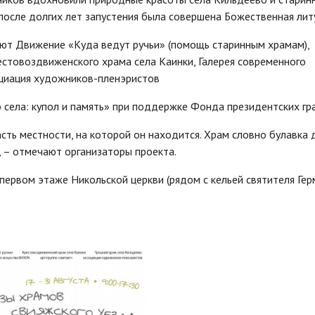
после долгих лет запустения была совершена Божественная литу
ют Движение «Куда ведут ручьи» (помощь старинным храмам),
стовоздвиженского храма села Каинки, Галерея современного
оциация художников-пленэристов
 села: купол и память» при поддержке Фонда президентских гр
сть местности, на которой он находится. Храм словно булавка
, – отмечают организаторы проекта.
 первом этаже Никольской церкви (рядом с кельей святителя Герм