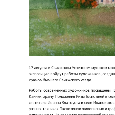
17 августа в Свияжском Успенском мужском мон
экспозицию войдут работы художников, создан
храмов бывшего Свияжского уезда.
Работы современных художников посвящены Тр
Каинки, храму Положения Ризы Господней в сел
святителя Иоанна Златоуста в селе Ивановское
разных техниках. Экспозицию живописных и гра
художниками. На создание иллюстраций худож