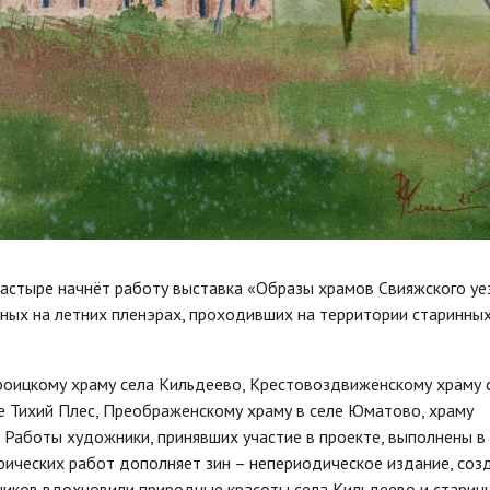
астыре начнёт работу выставка «Образы храмов Свияжского уе
ных на летних пленэрах, проходивших на территории старинны
оицкому храму села Кильдеево, Крестовоздвиженскому храму 
е Тихий Плес, Преображенскому храму в селе Юматово, храму
. Работы художники, принявших участие в проекте, выполнены в
фических работ дополняет зин – непериодическое издание, соз
ников вдохновили природные красоты села Кильдеево и старин