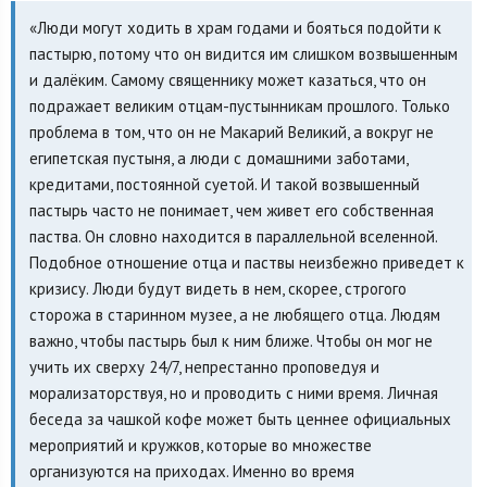
«Люди могут ходить в храм годами и бояться подойти к
пастырю, потому что он видится им слишком возвышенным
и далёким. Самому священнику может казаться, что он
подражает великим отцам-пустынникам прошлого. Только
проблема в том, что он не Макарий Великий, а вокруг не
египетская пустыня, а люди с домашними заботами,
кредитами, постоянной суетой. И такой возвышенный
пастырь часто не понимает, чем живет его собственная
паства. Он словно находится в параллельной вселенной.
Подобное отношение отца и паствы неизбежно приведет к
кризису. Люди будут видеть в нем, скорее, строгого
сторожа в старинном музее, а не любящего отца. Людям
важно, чтобы пастырь был к ним ближе. Чтобы он мог не
учить их сверху 24/7, непрестанно проповедуя и
морализаторствуя, но и проводить с ними время. Личная
беседа за чашкой кофе может быть ценнее официальных
мероприятий и кружков, которые во множестве
организуются на приходах. Именно во время