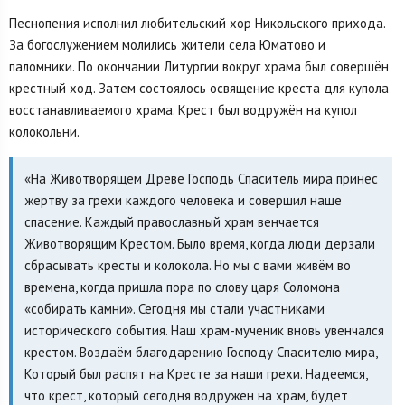
Песнопения исполнил любительский хор Никольского прихода.
За богослужением молились жители села Юматово и
паломники. По окончании Литургии вокруг храма был совершён
крестный ход. Затем состоялось освящение креста для купола
восстанавливаемого храма. Крест был водружён на купол
колокольни.
«На Животворящем Древе Господь Спаситель мира принёс
жертву за грехи каждого человека и совершил наше
спасение. Каждый православный храм венчается
Животворящим Крестом. Было время, когда люди дерзали
сбрасывать кресты и колокола. Но мы с вами живём во
времена, когда пришла пора по слову царя Соломона
«собирать камни». Сегодня мы стали участниками
исторического события. Наш храм-мученик вновь увенчался
крестом. Воздаём благодарению Господу Спасителю мира,
Который был распят на Кресте за наши грехи. Надеемся,
что крест, который сегодня водружён на храм, будет