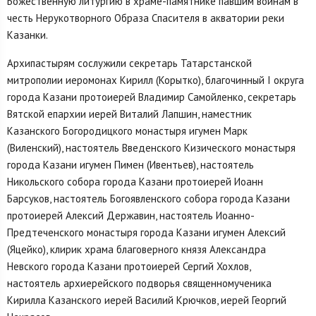
Божественную литургию в храме-памятнике павшим воинам в
честь Нерукотворного Образа Спасителя в акватории реки
Казанки.
Архипастырям сослужили секретарь Татарстанской
митрополии иеромонах Кирилл (Корытко), благочинный I округа
города Казани протоиерей Владимир Самойленко, секретарь
Вятской епархии иерей Виталий Лапшин, наместник
Казанского Богородицкого монастыря игумен Марк
(Виленский), настоятель Введенского Кизического монастыря
города Казани игумен Пимен (Ивентьев), настоятель
Никольского собора города Казани протоиерей Иоанн
Барсуков, настоятель Богоявленского собора города Казани
протоиерей Алексий Державин, настоятель Иоанно-
Предтеченского монастыря города Казани игумен Алексий
(Яцейко), клирик храма благоверного князя Александра
Невского города Казани протоиерей Сергий Хохлов,
настоятель архиерейского подворья священномученика
Кирилла Казанского иерей Василий Крючков, иерей Георгий