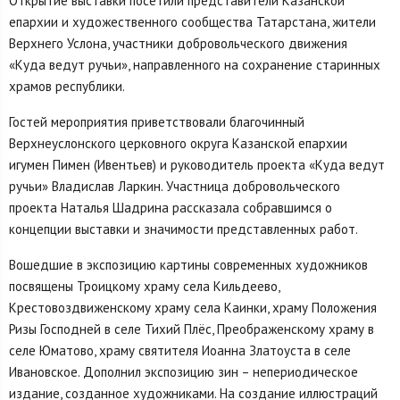
Открытие выставки посетили представители Казанской
епархии и художественного сообщества Татарстана, жители
Верхнего Услона, участники добровольческого движения
«Куда ведут ручьи», направленного на сохранение старинных
храмов республики.
Гостей мероприятия приветствовали благочинный
Верхнеуслонского церковного округа Казанской епархии
игумен Пимен (Ивентьев) и руководитель проекта «Куда ведут
ручьи» Владислав Ларкин. Участница добровольческого
проекта Наталья Шадрина рассказала собравшимся о
концепции выставки и значимости представленных работ.
Вошедшие в экспозицию картины современных художников
посвящены Троицкому храму села Кильдеево,
Крестовоздвиженскому храму села Каинки, храму Положения
Ризы Господней в селе Тихий Плёс, Преображенскому храму в
селе Юматово, храму святителя Иоанна Златоуста в селе
Ивановское. Дополнил экспозицию зин – непериодическое
издание, созданное художниками. На создание иллюстраций