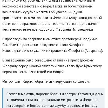
На мирной и сугубой ектениях были вознесены молитвы о
Российском воинстве и о мире. Также за богослужением
возносились сугубые молитвы об упокоении души
приснопамятного митрополита Феофана (Ашуркова), который
молитвенно праздновал день тезоиментства в день памяти
чествуемого ныне преподобного Феофана Исповедника.
В проповеди по запричастном стихе протоиерей Владимир
Самойленко рассказал о подвиге святого Феофана
Исповедника и о служении митрополита Феофана (Ашуркова).
В завершение было совершено славление преподобному
Феофану перед иконой святого и святителю Луке Крымскому
перед ковчегом с частицей его мощей.
Митрополит Кирилл обратился к верующим со словом:
Всечестные отцы, дорогие братья и сестры! Сегодня, в день
тезоименитства нашего владыки митрополита Феофана,
мы совершили Божественную службу и вознесли Господу