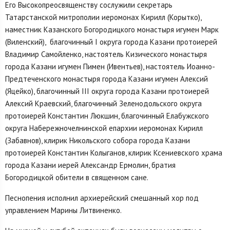
Его Высокопреосвященству сослужили секретарь
Татарстанской митрополии иеромонах Кирилл (Корытко),
наместник Казанского Богородицкого монастыря игумен Марк
(Виленский), благочинный I округа города Казани протоиерей
Владимир Самойленко, настоятель Кизического монастыря
города Казани игумен Пимен (Ивентьев), настоятель Иоанно-
Предтеченского монастыря города Казани игумен Алексий
(Яцейко), благочинный III округа города Казани протоиерей
Алексий Краевский, благочинный Зеленодольского округа
протоиерей Константин Люкшин, благочинный Елабужского
округа Набережночелнинской епархии иеромонах Кирилл
(Забавнов), клирик Никольского собора города Казани
протоиерей Константин Колыганов, клирик Ксениевского храма
города Казани иерей Александр Ермолин, братия
Богородицкой обители в священном сане.
Песнопения исполнил архиерейский смешанный хор под
управлением Марины Литвиненко.