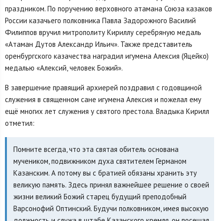
праздником. По поручению верховного атамана Союза казаков
России казачьего полковника Павла Задорожного Василий
Филиппов вручил митрополиту Кириллу серебряную медаль
«Атаман Дутов Александр Ильич». Также представитель
оренбургского казачества наградил игумена Алексия (Яцейко)
медалью «Алексий, человек Божий».
В завершение правящий архиерей поздравил с годовщиной
служения в священном сане игумена Алексия и пожелал ему
ещё многих лет служения у святого престола. Владыка Кирилл
отметил:
Помните всегда, что эта святая обитель основана
мучеником, подвижником духа святителем Германом
Казанским. А потому вы с братией обязаны хранить эту
великую память. Здесь принял важнейшее решение о своей
жизни великий Божий старец будущий преподобный
Варсонофий Оптинский. Будучи полковником, имея высокую
должность и служа в штабе Казанского кремля, он посещал