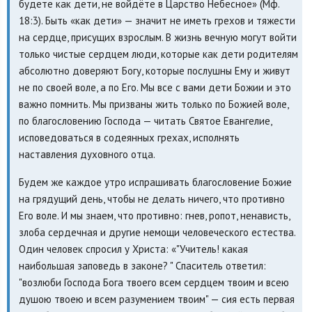
будете как дети, не войдёте в Царство Небесное» (Мф.
18:3). Быть «как дети» — значит не иметь грехов и тяжести
на сердце, присущих взрослым. В жизнь вечную могут войти
только чистые сердцем люди, которые как дети родителям
абсолютно доверяют Богу, которые послушны Ему и живут
не по своей воле, а по Его. Мы все с вами дети Божии и это
важно помнить. Мы призваны жить только по Божией воле,
по благословению Господа — читать Святое Евангелие,
исповедоваться в содеянных грехах, исполнять
наставления духовного отца.
Будем же каждое утро испрашивать благословение Божие
на грядущий день, чтобы не делать ничего, что противно
Его воле. И мы знаем, что противно: гнев, ропот, ненависть,
злоба сердечная и другие немощи человеческого естества.
Один человек спросил у Христа: «"Учитель! какая
наибольшая заповедь в законе? " Спаситель ответил:
"возлюби Господа Бога твоего всем сердцем твоим и всею
душою твоею и всем разумением твоим" — сия есть первая