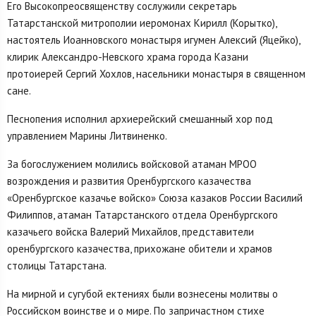
Его Высокопреосвященству сослужили секретарь
Татарстанской митрополии иеромонах Кирилл (Корытко),
настоятель Иоанновского монастыря игумен Алексий (Яцейко),
клирик Александро-Невского храма города Казани
протоиерей Сергий Хохлов, насельники монастыря в священном
сане.
Песнопения исполнил архиерейский смешанный хор под
управлением Марины Литвиненко.
За богослужением молились войсковой атаман МРОО
возрождения и развития Оренбургского казачества
«Оренбургское казачье войско» Союза казаков России Василий
Филиппов, атаман Татарстанского отдела Оренбургского
казачьего войска Валерий Михайлов, представители
оренбургского казачества, прихожане обители и храмов
столицы Татарстана.
На мирной и сугубой ектениях были вознесены молитвы о
Российском воинстве и о мире. По запричастном стихе