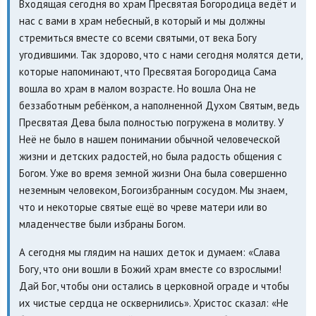
Входящая сегодня во храм Пресвятая Богородица ведёт и
нас с вами в храм небесный, в который и мы должны
стремиться вместе со всеми святыми, от века Богу
угодившими. Так здорово, что с нами сегодня молятся дети,
которые напоминают, что Пресвятая Богородица Сама
вошла во храм в малом возрасте. Но вошла Она не
беззаботным ребёнком, а наполненной Духом Святым, ведь
Пресвятая Дева была полностью погружена в молитву. У
Неё не было в нашем понимании обычной человеческой
жизни и детских радостей, но была радость общения с
Богом. Уже во время земной жизни Она была совершенно
неземным человеком, Богоизбранным сосудом. Мы знаем,
что и некоторые святые ещё во чреве матери или во
младенчестве были избраны Богом.
А сегодня мы глядим на наших деток и думаем: «Слава
Богу, что они вошли в Божий храм вместе со взрослыми!
Дай Бог, чтобы они остались в церковной ограде и чтобы
их чистые сердца не осквернились». Христос сказал: «Не