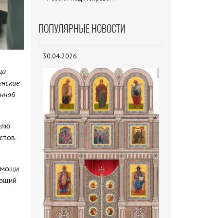
ПОПУЛЯРНЫЕ НОВОСТИ
30.04.2026
щи
енские
енной
елю
стов.
помощи
ающий