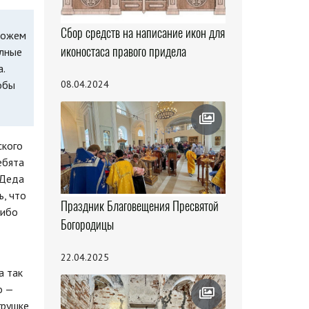
Сбор средств на написание икон для
сможем
иконостаса правого придела
олные
.
08.04.2024
обы
ского
ебята
 Деда
ь, что
Праздник Благовещения Пресвятой
сибо
Богородицы
22.04.2025
а так
о —
грушке