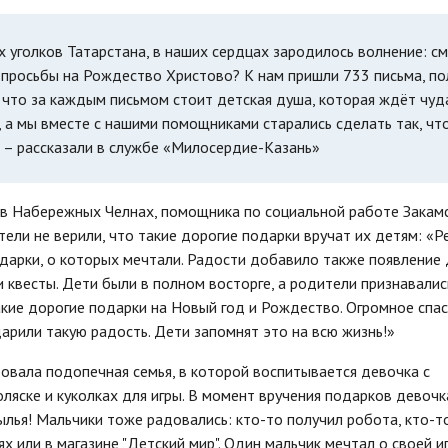
х уголков Татарстана, в наших сердцах зародилось волнение: 
е просьбы на Рождество Христово? К нам пришли 733 письма, п
что за каждым письмом стоит детская душа, которая ждёт чуда
 а мы вместе с нашими помощниками старались сделать так, чт
, – рассказали в службе «Милосердие-Казань»
 в Набережных Челнах, помощника по социальной работе Закам
ели не верили, что такие дорогие подарки вручат их детям: «Р
одарки, о которых мечтали. Радости добавило также появление
 квесты. Дети были в полном восторге, а родители признавалис
кие дорогие подарки на Новый год и Рождество. Огромное спа
арили такую радость. Дети запомнят это на всю жизнь!»
вовала подопечная семья, в которой воспитывается девочка с
ляске и куколках для игры. В момент вручения подарков девочк
ылья! Мальчики тоже радовались: кто-то получил робота, кто-т
ях или в магазине "Детский мир". Один мальчик мечтал о своей и