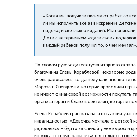
«Когда мы получили письма от ребят со все
ли мы исполнить все эти искренние детски
надежд и светлых ожиданий. Мы понимали, 
Дети с нетерпением ждали своих подарков,
каждый ребенок получил то, о чем мечтал»
По словам руководителя гуманитарного склада
благочиния Елены Кораблевой, некоторые родит
очень радовались, когда получали именно те п
Мороза и Снегурочки, которые проводили игры и
не имеют финансовой возможности покупать та
организаторам и благотворителям, которые под
Елена Кораблева рассказала, что в акции участ
инвалидностью: «Девочка мечтала о детской ко
радовалась – будто за спиной у нее выросли кр
игрушку, которую раньше видел только в соцсет