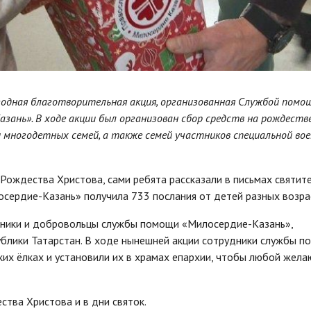
одная благотворительная акция, организованная Службой помо
зань». В ходе акции был организован сбор средств на рождеств
и многодетных семей, а также семей участников специальной во
 Рождества Христова, сами ребята рассказали в письмах святит
осердие-Казань» получила 733 послания от детей разных возра
удники и добровольцы службы помощи «Милосердие-Казань»,
блики Татарстан. В ходе нынешней акции сотрудники службы 
ких ёлках и установили их в храмах епархии, чтобы любой жел
тва Христова и в дни святок.