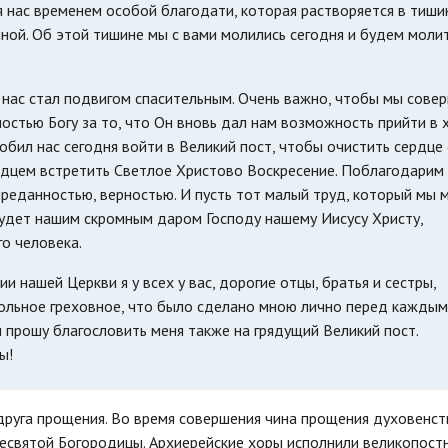
я нас временем особой благодати, которая растворяется в тиши
чной. Об этой тишине мы с вами молились сегодня и будем моли
 нас стал подвигом спасительным. Очень важно, чтобы мы сове
остью Богу за то, что Он вновь дал нам возможность прийти в 
добил нас сегодня войти в Великий пост, чтобы очистить сердце
ердцем встретить Светлое Христово Воскресение. Поблагодарим
преданностью, верностью. И пусть тот малый труд, который мы
будет нашим скромным даром Господу нашему Иисусу Христу,
о человека.
 нашей Церкви я у всех у вас, дорогие отцы, братья и сестры,
ольное греховное, что было сделано мною лично перед каждым
 прошу благословить меня также на грядущий Великий пост.
ы!
друга прощения. Во время совершения чина прощения духовенст
есвятой Богородицы. Архиерейские хоры исполнили великопост