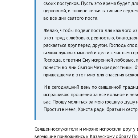
своих поступков. Пусть это время будет дл
церковной, в тишине кельи, в тишине серде
во все дни святого поста.
Желаю, чтобы подвиг поста для каждого из
этот труд с любовью, ревностью, благодарн
раскаяться друг перед другом. Господь спо
всяких лукавых мыслей и дел и с чистым с
Господа, ответим Ему искренней любовью, 
понести во дни Святой Четыредесятницы, 
пришедшему в этот мир для спасения всяког
И в сегодняшний день по священной традиции
испрашиваю прощения за всё вольное и нев
вас. Прошу молиться за мою грешную душу и
Простите меня, Христа ради, братья и сестр
Священнослужители и миряне испросили друг у 
верующие приложились к Казанскому образу Пр