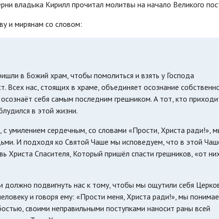
черни владыка Кирилл прочитал молитвы на начало Великого пос
ву и мирянам со словом:
ишли в Божий храм, чтобы помолиться и взять у Господа
т. Всех нас, стоящих в храме, объединяет осознание собственн
 осознаёт себя самым последним грешником. А тот, кто приходи
блудился в этой жизни.
 с умилением сердечным, со словами «Прости, Христа ради!», м
ми. И подходя ко Святой Чаше мы исповедуем, что в этой Чаш
вь Христа Спасителя, Который пришёл спасти грешников, «от ни
и должно подвигнуть нас к тому, чтобы мы ощутили себя Церко
ловеку и говоря ему: «Прости меня, Христа ради!», мы понимае
абостью, своими неправильными поступками наносит раны всей