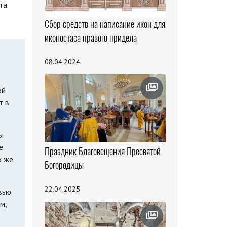
та.
Сбор средств на написание икон для
иконостаса правого придела
08.04.2024
ой
т в
ы
е
Праздник Благовещения Пресвятой
х же
Богородицы
22.04.2025
вью
м,