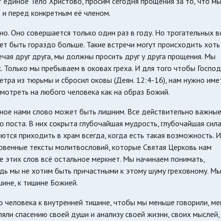
т единое Тело Христово, просим сегодня прощения за то, что м
и перед конкретным её членом.
о. Оно совершается только один раз в году. Но трогательных в
т быть гораздо больше. Такие встречи могут происходить хоть
чая друг друга, мы должны просить друг у друга прощения. Мы
 Только мы пребываем в оковах греха. И для того чтобы Господ
етра из тюрьмы и сбросил оковы (Деян. 12:4-16), нам нужно име
смотреть на любого человека как на образ Божий.
нное нами слово может быть лишним. Все действительно важны
 поста. В них сокрыта глубочайшая мудрость, глубочайшая сила
тся приходить в храм всегда, когда есть такая возможность. И
овенные тексты молитвословий, которые Святая Церковь нам
е этих слов всё остальное меркнет. Мы начинаем понимать,
едь мы не хотим быть причастными к этому шуму греховному. М
ине, к тишине Божией.
 человека к внутренней тишине, чтобы мы меньше говорили, м
яли спасению своей души и анализу своей жизни, своих мыслей,