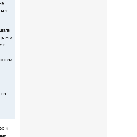
не
ться
ршали
храм и
 от
 можем
 из
во и
ные