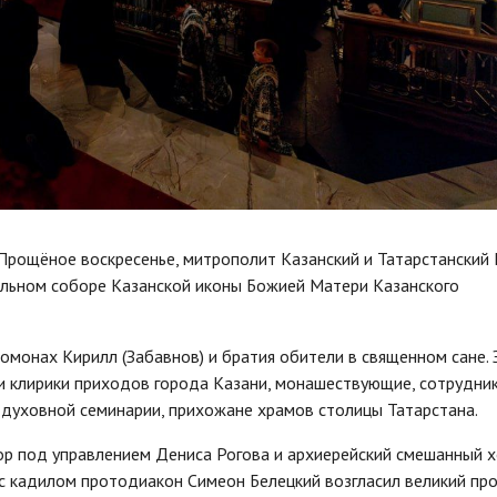
Прощёное воскресенье, митрополит Казанский и Татарстанский
льном соборе Казанской иконы Божией Матери Казанского
омонах Кирилл (Забавнов) и братия обители в священном сане. 
и клирики приходов города Казани, монашествующие, сотрудни
 духовной семинарии, прихожане храмов столицы Татарстана.
ор под управлением Дениса Рогова и архиерейский смешанный 
с кадилом протодиакон Симеон Белецкий возгласил великий пр