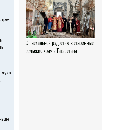
ы
стреч,
ь
С пасхальной радостью в старинные
ть
сельские храмы Татарстана
е
 духа.
,
ы
еньше