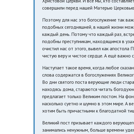
Христовой Церкви. И все мы, кто составляе
совершили перед нашей Матерью Церковью 
Поэтому для нас это богослужение так важн
подобных сегодняшней, в нашей жизни може
каждый день. Потому что каждый раз, встре
подобны преступникам, находящимся в узах.
очистил нас от этого, вывел как апостола П
чистую веру и чистое сердце. А ещё важно 
Наступает такое время, когда любое сказа
слова содержатся в богослужениях Великого
Во дни святого поста верующие люди стараю
находясь дома, стараются читать богодухн
предлагает только Великим постом. На фон
насколько суетно и шумно в этом мире. А в
хотим быть причастными к благодатной тиш
Великий пост призывает каждого верующего
занимались ненужным, больше времени удел