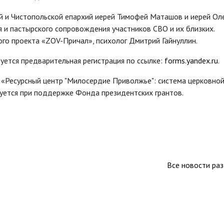
й и Чистопольской епархий иерей Тимофей Маташов и иерей Ол
и пастырского сопровождения участников СВО и их близких.
го проекта «ZOV-Причал», психолог Дмитрий Гайнуллин.
уется предварительная регистрация по ссылке:
forms.yandex.ru
.
 «Ресурсный центр "Милосердие Приволжье": система церковно
зуется при поддержке Фонда президентских грантов.
Все новости ра