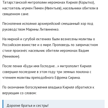
Татарстанской митрополии иеромонах Кирилл (Корытко),
настоятель игумен Пимен (Ивентьев), насельники обители в
священном сане.
Песнопения исполнил архиерейский смешанный хор под
руководством Марины Литвиненко.
На мирной и сугубой ектениях были вознесены молитвы о
Российском воинстве и о мире. Проповедь по запричастном
стихе произнёс насельник обители иеромонах Вадим
(Чинилкин).
После пения «Буди имя Господне…» митрополит Кирилл
совершил последние в этом году три земных поклона с
чтением молитвы преподобного Ефрема Сирина.
По окончании богослужения владыка Кирилл обратился к
верующим со словом:
Дорогие братья и сестры!