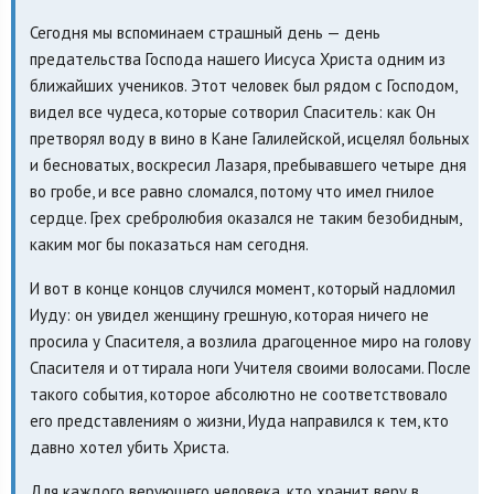
Сегодня мы вспоминаем страшный день — день
предательства Господа нашего Иисуса Христа одним из
ближайших учеников. Этот человек был рядом с Господом,
видел все чудеса, которые сотворил Спаситель: как Он
претворял воду в вино в Кане Галилейской, исцелял больных
и бесноватых, воскресил Лазаря, пребывавшего четыре дня
во гробе, и все равно сломался, потому что имел гнилое
сердце. Грех сребролюбия оказался не таким безобидным,
каким мог бы показаться нам сегодня.
И вот в конце концов случился момент, который надломил
Иуду: он увидел женщину грешную, которая ничего не
просила у Спасителя, а возлила драгоценное миро на голову
Спасителя и оттирала ноги Учителя своими волосами. После
такого события, которое абсолютно не соответствовало
его представлениям о жизни, Иуда направился к тем, кто
давно хотел убить Христа.
Для каждого верующего человека, кто хранит веру в