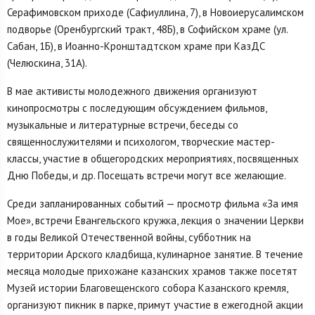
Серафимовском приходе (Сафиуллина, 7), в Новоиерусалимском
подворье (Оренбургский тракт, 48Б), в Софийском храме (ул.
Сабан, 1Б), в Иоанно-Кронштадтском храме при КазДС
(Челюскина, 31А).
В мае активисты молодежного движения организуют
кинопросмотры с последующим обсуждением фильмов,
музыкальные и литературные встречи, беседы со
священнослужителями и психологом, творческие мастер-
классы, участие в общегородских мероприятиях, посвященных
Дню Победы, и др. Посещать встречи могут все желающие.
Среди запланированных событий — просмотр фильма «За имя
Мое», встречи Евангельского кружка, лекция о значении Церкви
в годы Великой Отечественной войны, субботник на
территории Арского кладбища, кулинарное занятие. В течение
месяца молодые прихожане казанских храмов также посетят
Музей истории Благовещенского собора Казанского кремля,
организуют пикник в парке, примут участие в ежегодной акции