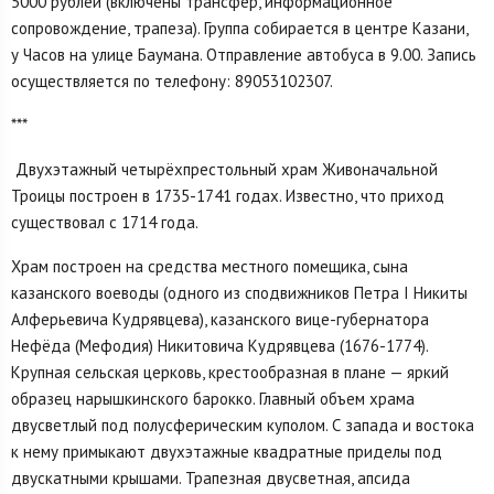
5000 рублей (включены трансфер, информационное
сопровождение, трапеза). Группа собирается в центре Казани,
у Часов на улице Баумана. Отправление автобуса в 9.00. Запись
осуществляется по телефону: 89053102307.
***
Двухэтажный четырёхпрестольный храм Живоначальной
Троицы построен в 1735-1741 годах. Известно, что приход
существовал с 1714 года.
Храм построен на средства местного помещика, сына
казанского воеводы (одного из сподвижников Петра I Никиты
Алферьевича Кудрявцева), казанского вице-губернатора
Нефёда (Мефодия) Никитовича Кудрявцева (1676-1774).
Крупная сельская церковь, крестообразная в плане — яркий
образец нарышкинского барокко. Главный объем храма
двусветлый под полусферическим куполом. С запада и востока
к нему примыкают двухэтажные квадратные приделы под
двускатными крышами. Трапезная двусветная, апсида