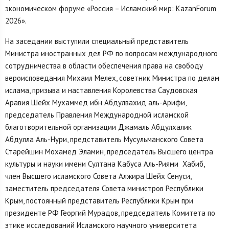
экономическом форуме «Россия – Исламский мир: KazanForum
2026».
На заседании выступили специальный представитель
Министра иностранных дел РФ по вопросам международного
сотрудничества в области обеспечения права на свободу
вероисповедания Михаил Мелех, советник Министра по делам
ислама, призыва и наставления Королевства Саудовская
Аравия Шейх Мухаммед ибн Абдулвахид аль-Арифи,
председатель Правления Международной исламской
благотворительной организации Джамаль Абдулхалик
Абдулла Аль-Нури, представитель Мусульманского Совета
Старейшин Мохамед Эламин, председатель Высшего центра
культуры и науки имени Султана Кабуса Аль-Риями Хабиб,
член Высшего исламского Совета Алжира Шейх Сенуси,
заместитель председателя Совета министров Республики
Крым, постоянный представитель Республики Крым при
президенте РФ Георгий Мурадов, председатель Комитета по
этике исследований Исламского научного университета