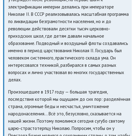
электрификации империи делались при императоре
Николае II. В СССР реализовывалась масштабная программа
по ликвидации безграмотности населения, но и до
революции действовали десятки тысяч церковно-
приходских школ, где детям давали начальное
образование. Подводный и воздушный флоты создавались
именно в период царствования Николая II. Государь был
человеком системного, практического склада ума. Он
интересовался техникой, разбирался в самых разных
вопросах и лично участвовал во многих государственных
делах.
Произошедшее в 1917 году — большая трагедия,
последствия которой мы ощущаем до сих пор: разделённая
страна, огромные беды и несчастья, уничтожение
народонаселения… Всё это, безусловно, сказывается на
нашей жизни. Поэтому помолимся сегодня сугубо святому
царю-страстотерпцу Николаю. Попросим, чтобы он у
Престола Божия молился о сохранении страны, о том, чтобы