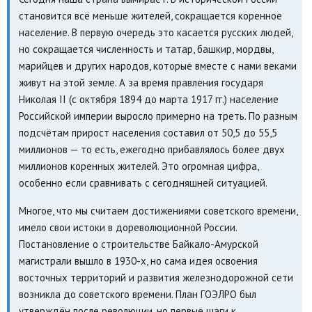
становится всё меньше жителей, сокращается коренное
население. В первую очередь это касается русских людей,
но сокращается численность и татар, башкир, мордвы,
марийцев и других народов, которые вместе с нами веками
живут на этой земле. А за время правления государя
Николая II (с октября 1894 до марта 1917 гг.) население
Российской империи выросло примерно на треть. По разным
подсчётам прирост населения составил от 50,5 до 55,5
миллионов — то есть, ежегодно прибавлялось более двух
миллионов коренных жителей. Это огромная цифра,
особенно если сравнивать с сегодняшней ситуацией.
Многое, что мы считаем достижениями советского времени,
имело свои истоки в дореволюционной России.
Постановление о строительстве Байкало-Амурской
магистрали вышло в 1930-х, но сама идея освоения
восточных территорий и развития железнодорожной сети
возникла до советского времени. План ГОЭЛРО был
утверждён после революции, но первые шаги к