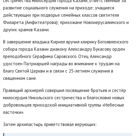
сестричества милосердия города Казани, ответственные за
развитие социального служения на приходе; учащиеся
действующих при подворье семейных классов святителя
Филарета (Амфитеатрова); прихожане Новоиерусалимского и
других храмов Казани.
В завершение владыка Кирилл вручил клирику Богоявленского
собора города Казани диакону Александру Букасову орден
преподобного Серафима Саровского. Отец Александр
удостоен Патриаршей награды во внимание к трудам на
благо Святой Церкви и в связи с 25-летием служения в
священном сане.
Правящий архиерей совершил посвящение братьев и сестёр
милосердия Никольского сестричества и благословил новых
добровольцев приходской инициативной группы «Небесные
ласточки».
Затем архипастырь приветствовал верующих: