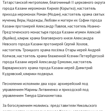
Татарстанской митрополии, благочинный II церковного округа
города Казани иеромонах Кирилл (Корытко), настоятель
прихода иеромонах Роман (Модин), настоятель храма святых
мучениц Веры, Надежды, Любови и матери их Софии города
Казани протоиерей Александр Павлов, настоятель Иоанно-
Предтеченского монастыря города Казани игумен Алексий
(Яцейко), клирик храма благоверного князя Александра
Невского города Казани протоиерей Сергий Хохлов,
настоятель Троицкого храма посёлка Отары иерей Андрей
Колчков, настоятель храма блаженной Ксении Петербургской
города Казани иерей Александр Ермолин, настоятель
Варваринского храма города Казани иерей Димитрий
Кудрявский, клирики подворья.
Песнопения исполнили два хора: архиерейский под
управлением Марины Литвиненко и приходской под
управлением Тимура Шагиахметова.
За богослужением молились: представители Никольского