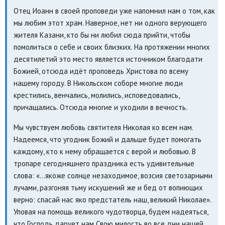
Отец Иоанн в своей проповеди уже напомнил нам о том, как
мы любим этот храм. Наверное, нет ни одного верующего
жителя Казани, кто бы ни любил сюда прийти, чтобы
помолиться о себе и своих близких. На протяжении многих
десятилетий это место является источником благодати
Божией, отсюда идёт проповедь Христова по всему
нашему городу. В Никольском соборе многие люди
крестились, венчались, молились, исповедовались,
причащались. Отсюда многие и уходили в вечность.
Мы чувствуем любовь святителя Николая ко всем нам.
Надеемся, что угодник Божий и дальше будет помогать
каждому, кто к нему обращается с верой и любовью. В
тропаре сегодняшнего праздника есть удивительные
слова: «…якоже солнце незаходимое, возсия светозарными
лучами, разгоняя тьму искушений же и бед от вопиющих
верно: спасай нас яко предстатель наш, великий Николае».
Уповая на помощь великого чудотворца, будем надеяться,
что Господь дарует нам Свою милость во все дни нашей