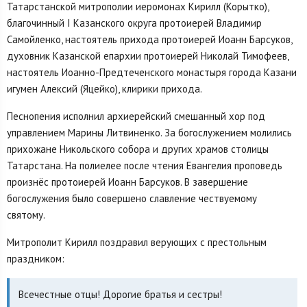
Татарстанской митрополии иеромонах Кирилл (Корытко),
благочинный I Казанского округа протоиерей Владимир
Самойленко, настоятель прихода протоиерей Иоанн Барсуков,
духовник Казанской епархии протоиерей Николай Тимофеев,
настоятель Иоанно-Предтеченского монастыря города Казани
игумен Алексий (Яцейко), клирики прихода.
Песнопения исполнил архиерейский смешанный хор под
управлением Марины Литвиненко. За богослужением молились
прихожане Никольского собора и других храмов столицы
Татарстана. На полиелее после чтения Евангелия проповедь
произнёс протоиерей Иоанн Барсуков. В завершение
богослужения было совершено славление чествуемому
святому.
Митрополит Кирилл поздравил верующих с престольным
праздником:
Всечестные отцы! Дорогие братья и сестры!