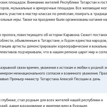
еских площадок. Вниманию жителей Республики Татарстан и гос
торов, музыкальные и ярморочные площадки. Все желающие мог
нять участие в мастер-классах по ремёслам, поиграть в традиц
ольные игры. Также на празднике были организованы катания на
о пролога, повествующего об истории Каравона. Сюжет постано
облести, объявленным в Татарстане, и Годом единства народов,
 танцев артисты демонстрировали хореографические и вокальн
лективов подчеркивали, что в нашем регионе царят мир и согла
азрывной связи времен, уважения к истокам и любви к родной з
римером межнационального согласия и взаимного уважения. Пра
аявил Премьер-министр Татарстана Алексей Песошин в день
 глубинке, стал родным для всех жителей нашей республики и
дей, дарил вдохновение и укреплял веру в будущее.