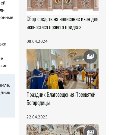
тей
ли
ионные
Сбор средств на написание икон для
иконостаса правого придела
08.04.2024
вки
ые
сие.
емле.
здник
Праздник Благовещения Пресвятой
Богородицы
22.04.2025