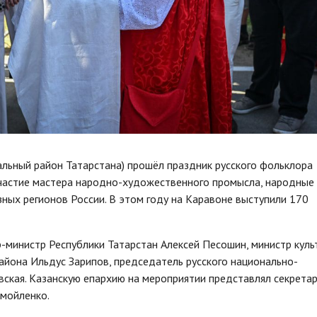
альный район Татарстана) прошёл праздник русского фольклора
частие мастера народно-художественного промысла, народные
зных регионов России. В этом году на Каравоне выступили 170
-министр Республики Татарстан Алексей Песошин, министр куль
айона Ильдус Зарипов, председатель русского национально-
ская. Казанскую епархию на мероприятии представлял секрета
мойленко.