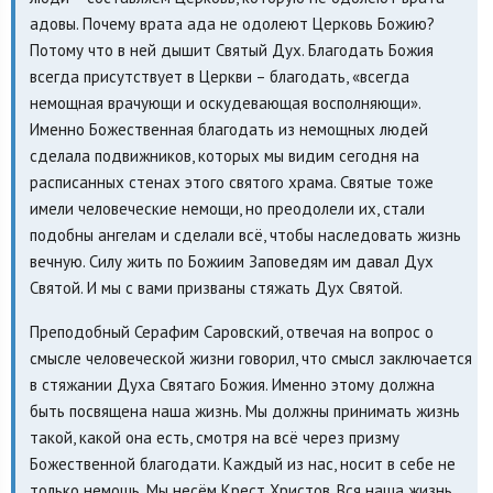
адовы. Почему врата ада не одолеют Церковь Божию?
Потому что в ней дышит Святый Дух. Благодать Божия
всегда присутствует в Церкви – благодать, «всегда
немощная врачующи и оскудевающая восполняющи».
Именно Божественная благодать из немощных людей
сделала подвижников, которых мы видим сегодня на
расписанных стенах этого святого храма. Святые тоже
имели человеческие немощи, но преодолели их, стали
подобны ангелам и сделали всё, чтобы наследовать жизнь
вечную. Силу жить по Божиим Заповедям им давал Дух
Святой. И мы с вами призваны стяжать Дух Святой.
Преподобный Серафим Саровский, отвечая на вопрос о
смысле человеческой жизни говорил, что смысл заключается
в стяжании Духа Святаго Божия. Именно этому должна
быть посвящена наша жизнь. Мы должны принимать жизнь
такой, какой она есть, смотря на всё через призму
Божественной благодати. Каждый из нас, носит в себе не
только немощь. Мы несём Крест Христов. Вся наша жизнь