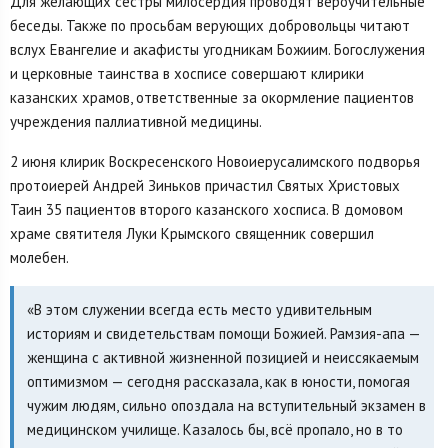
Для желающих сестры милосердия проводят вероучительные
беседы. Также по просьбам верующих добровольцы читают
вслух Евангелие и акафисты угодникам Божиим. Богослужения
и церковные таинства в хосписе совершают клирики
казанских храмов, ответственные за окормление пациентов
учреждения паллиативной медицины.
2 июня клирик Воскресенского Новоиерусалимского подворья
протоиерей Андрей Зиньков причастил Святых Христовых
Таин 35 пациентов второго казанского хосписа. В домовом
храме святителя Луки Крымского священник совершил
молебен.
«В этом служении всегда есть место удивительным
историям и свидетельствам помощи Божией. Рамзия-апа —
женщина с активной жизненной позицией и неиссякаемым
оптимизмом — сегодня рассказала, как в юности, помогая
чужим людям, сильно опоздала на вступительный экзамен в
медицинском училище. Казалось бы, всё пропало, но в то