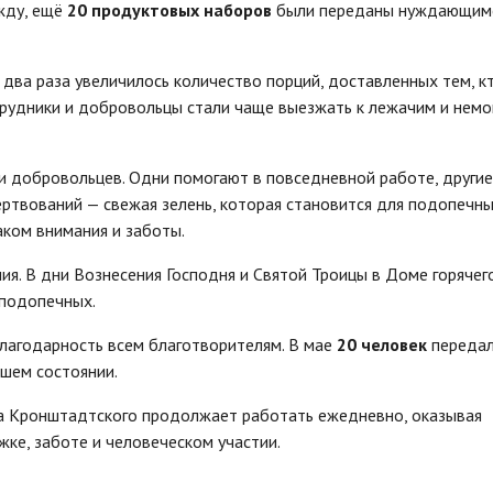
жду, ещё
20 продуктовых наборов
были переданы нуждающим
 два раза увеличилось количество порций, доставленных тем, к
трудники и добровольцы стали чаще выезжать к лежачим и нем
и добровольцев. Одни помогают в повседневной работе, другие
ертвований — свежая зелень, которая становится для подопечны
аком внимания и заботы.
ия. В дни Вознесения Господня и Святой Троицы в Доме горячег
 подопечных.
лагодарность всем благотворителям. В мае
20 человек
переда
шем состоянии.
на Кронштадтского продолжает работать ежедневно, оказывая
ке, заботе и человеческом участии.