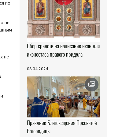
ся по
то не
ощным
Сбор средств на написание икон для
иконостаса правого придела
х не
08.04.2024
о
ли
Праздник Благовещения Пресвятой
Богородицы