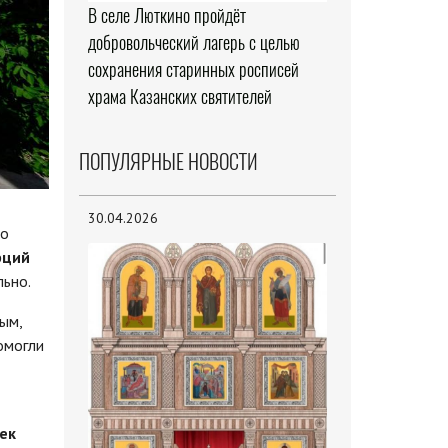
В селе Люткино пройдёт
добровольческий лагерь с целью
сохранения старинных росписей
храма Казанских святителей
ПОПУЛЯРНЫЕ НОВОСТИ
30.04.2026
по
рций
льно.
ым,
омогли
шек